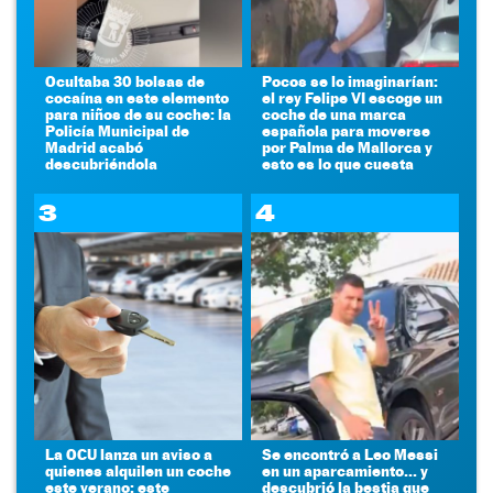
Ocultaba 30 bolsas de
Pocos se lo imaginarían:
cocaína en este elemento
el rey Felipe VI escoge un
para niños de su coche: la
coche de una marca
Policía Municipal de
española para moverse
Madrid acabó
por Palma de Mallorca y
descubriéndola
esto es lo que cuesta
3
4
La OCU lanza un aviso a
Se encontró a Leo Messi
quienes alquilen un coche
en un aparcamiento... y
este verano: este
descubrió la bestia que