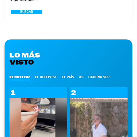
BUSCAR
LO MÁS
VISTO
ELMOTOR
EL HUFFPOST
EL PAÍS
AS
CADENA SER
1
2