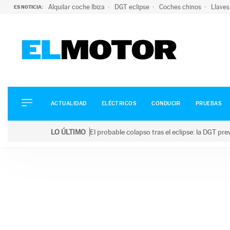
Alquilar coche Ibiza
DGT eclipse
Coches chinos
Llaves
ES NOTICIA:
ACTUALIDAD
ELÉCTRICOS
CONDUCIR
ACTUALIDAD
ELÉCTRICOS
CONDUCIR
PRUEBAS
PRUEBAS
Saltar
VIRALES
LO ÚLTIMO
El probable colapso tras el eclipse: la DGT p
al
PODCAST
LO ÚLTIMO
El probable colapso tras el eclipse: la DGT prevé u
contenido
MOTOS
TECNOLOGÍA
SUPERCOCHES
MOTORTV
PREMIOS
SERVICIOS