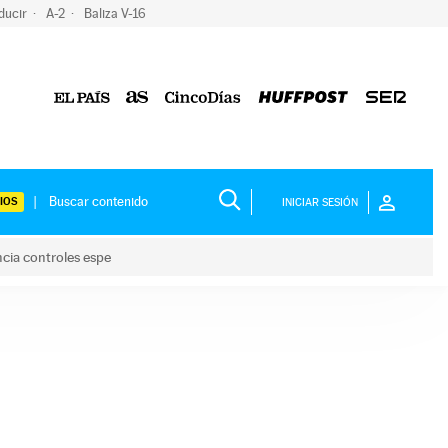
ducir
A-2
Baliza V-16
IOS
INICIAR SESIÓN
ncia controles espe
 y anuncia controles espe