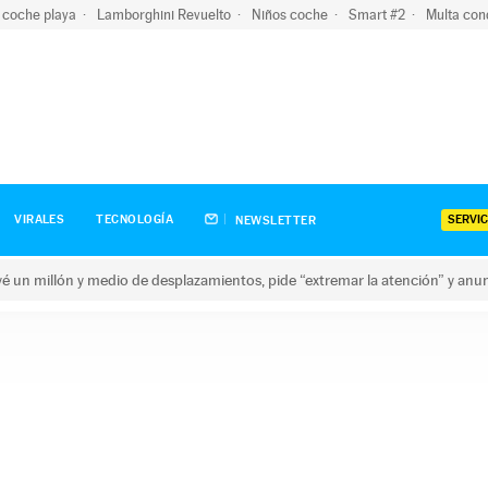
 coche playa
Lamborghini Revuelto
Niños coche
Smart #2
Multa con
SERVIC
VIRALES
TECNOLOGÍA
NEWSLETTER
revé un millón y medio de desplazamientos, pide “extremar la atención” y anu
n millón y medio de desplazamientos, pide “extremar la atención”