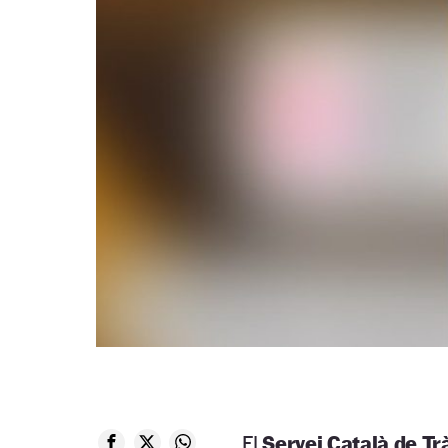
El
Servei Català de Tr