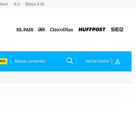
ducir
A-2
Baliza V-16
IOS
INICIAR SESIÓN
ium