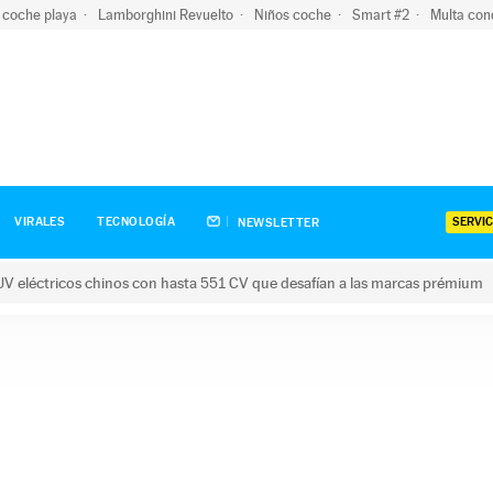
 coche playa
Lamborghini Revuelto
Niños coche
Smart #2
Multa con
SERVIC
VIRALES
TECNOLOGÍA
NEWSLETTER
V eléctricos chinos con hasta 551 CV que desafían a las marcas prémium
tricos chinos con hasta 551 CV que desafían a las marcas prém