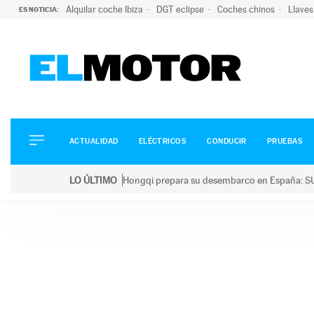
Alquilar coche Ibiza
DGT eclipse
Coches chinos
Llaves
ES NOTICIA:
ACTUALIDAD
ELÉCTRICOS
CONDUCIR
ACTUALIDAD
ELÉCTRICOS
CONDUCIR
PRUEBAS
PRUEBAS
Saltar
VIRALES
LO ÚLTIMO
Hongqi prepara su desembarco en España: SU
al
PODCAST
LO ÚLTIMO
Hongqi prepara su desembarco en España: SUV eléc
contenido
MOTOS
TECNOLOGÍA
SUPERCOCHES
MOTORTV
PREMIOS
SERVICIOS