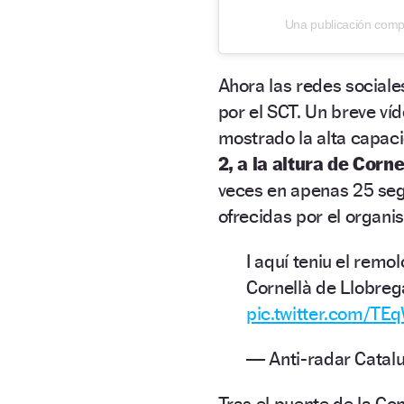
Una publicación comp
Ahora las redes sociale
por el SCT. Un breve ví
mostrado la alta capac
2, a la altura de Corn
veces en apenas 25 seg
ofrecidas por el organi
I aquí teniu el remol
Cornellà de Llobrega
pic.twitter.com/T
— Anti-radar Catal
Tras el puente de la Con