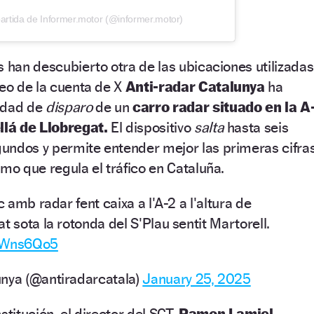
artida de Informer.motor (@informer.motor)
s han descubierto otra de las ubicaciones utilizadas
deo de la cuenta de X
Anti-radar Catalunya
ha
idad de
disparo
de un
carro radar situado en la A
ellá de Llobregat.
El dispositivo
salta
hasta seis
undos y permite entender mejor las primeras cifra
smo que regula el tráfico en Cataluña.
c amb radar fent caixa a l'A-2 a l'altura de
t sota la rotonda del S'Plau sentit Martorell.
EqWns6Qo5
unya (@antiradarcatala)
January 25, 2025
stitución, el director del SCT,
Ramon Lamiel,