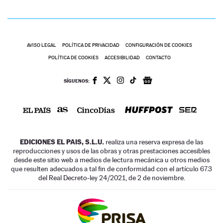
AVISO LEGAL
POLÍTICA DE PRIVACIDAD
CONFIGURACIÓN DE COOKIES
POLÍTICA DE COOKIES
ACCESIBILIDAD
CONTACTO
SÍGUENOS:
EDICIONES EL PAIS, S.L.U.
realiza una reserva expresa de las
reproducciones y usos de las obras y otras prestaciones accesibles
desde este sitio web a medios de lectura mecánica u otros medios
que resulten adecuados a tal fin de conformidad con el artículo 67.3
del Real Decreto-ley 24/2021, de 2 de noviembre.