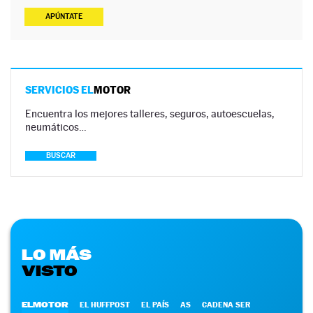
APÚNTATE
SERVICIOS EL
MOTOR
Encuentra los mejores talleres, seguros, autoescuelas,
neumáticos…
BUSCAR
LO MÁS
VISTO
ELMOTOR
EL HUFFPOST
EL PAÍS
AS
CADENA SER