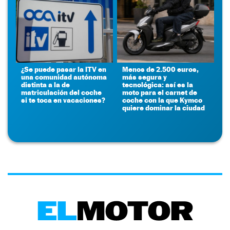
¿Se puede pasar la ITV en
Menos de 2.500 euros,
una comunidad autónoma
más segura y
distinta a la de
tecnológica: así es la
matriculación del coche
moto para el carnet de
si te toca en vacaciones?
coche con la que Kymco
quiere dominar la ciudad