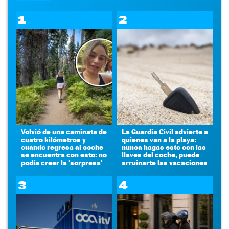
1
2
Volvió de una caminata de
La Guardia Civil advierte a
cuatro kilómetros y
quienes van a la playa:
cuando regresa al coche
nunca hagas esto con las
se encuentra con esto: no
llaves del coche, puede
podía creer la 'sorpresa'
arruinarte las vacaciones
3
4