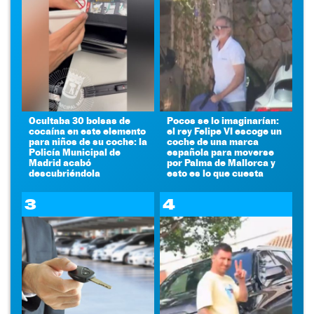
Ocultaba 30 bolsas de
Pocos se lo imaginarían:
cocaína en este elemento
el rey Felipe VI escoge un
para niños de su coche: la
coche de una marca
Policía Municipal de
española para moverse
Madrid acabó
por Palma de Mallorca y
descubriéndola
esto es lo que cuesta
3
4