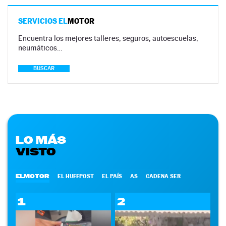
SERVICIOS EL
MOTOR
Encuentra los mejores talleres, seguros, autoescuelas,
neumáticos…
BUSCAR
LO MÁS
VISTO
ELMOTOR
EL HUFFPOST
EL PAÍS
AS
CADENA SER
1
2