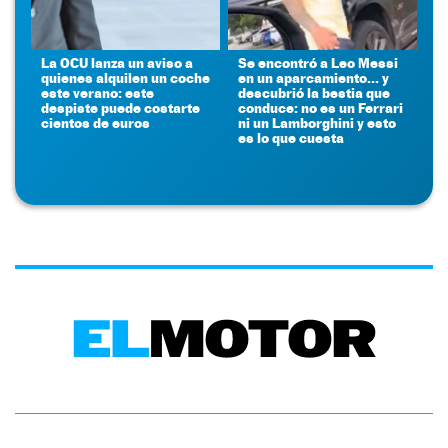
La OCU lanza un aviso a
Se encontró a Leo Messi
quienes alquilen un coche
en un aparcamiento... y
este verano: este
descubrió la bestia que
despiste puede costarte
conduce: no es un Ferrari
cientos de euros
ni un Lamborghini y esto
es lo que cuesta