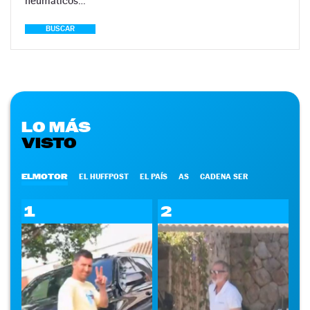
neumáticos…
BUSCAR
LO MÁS
VISTO
ELMOTOR
EL HUFFPOST
EL PAÍS
AS
CADENA SER
1
2