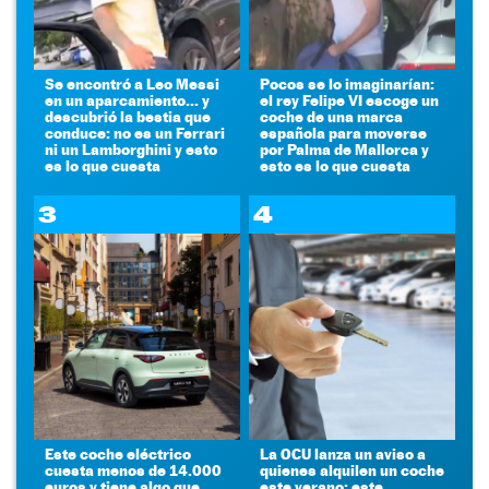
Se encontró a Leo Messi
Pocos se lo imaginarían:
en un aparcamiento... y
el rey Felipe VI escoge un
descubrió la bestia que
coche de una marca
conduce: no es un Ferrari
española para moverse
ni un Lamborghini y esto
por Palma de Mallorca y
es lo que cuesta
esto es lo que cuesta
3
4
Este coche eléctrico
La OCU lanza un aviso a
cuesta menos de 14.000
quienes alquilen un coche
euros y tiene algo que
este verano: este