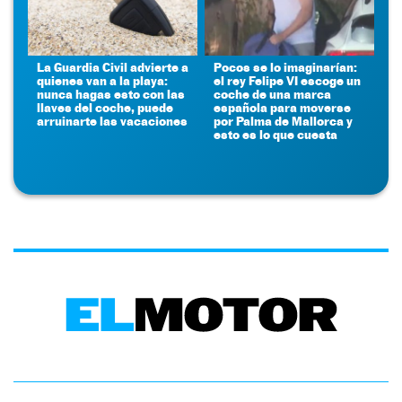
La Guardia Civil advierte a
Pocos se lo imaginarían:
quienes van a la playa:
el rey Felipe VI escoge un
nunca hagas esto con las
coche de una marca
llaves del coche, puede
española para moverse
arruinarte las vacaciones
por Palma de Mallorca y
esto es lo que cuesta