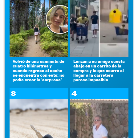
Volvió de una caminata de
Lanzan a su amigo cuesta
cuatro kilómetros y
abajo en un carrito de la
cuando regresa al coche
compra y lo que ocurre al
se encuentra con esto: no
llegar a la carretera
podía creer la 'sorpresa'
parece imposible
3
4