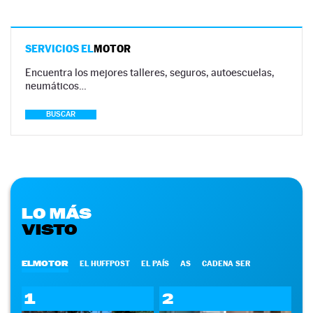
SERVICIOS EL
MOTOR
Encuentra los mejores talleres, seguros, autoescuelas,
neumáticos…
BUSCAR
LO MÁS
VISTO
ELMOTOR
EL HUFFPOST
EL PAÍS
AS
CADENA SER
1
2