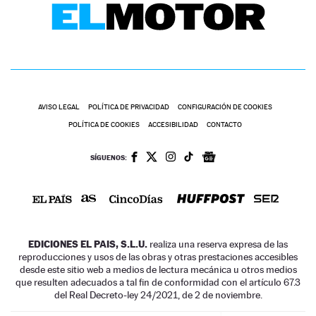
AVISO LEGAL
POLÍTICA DE PRIVACIDAD
CONFIGURACIÓN DE COOKIES
POLÍTICA DE COOKIES
ACCESIBILIDAD
CONTACTO
SÍGUENOS:
EDICIONES EL PAIS, S.L.U.
realiza una reserva expresa de las
reproducciones y usos de las obras y otras prestaciones accesibles
desde este sitio web a medios de lectura mecánica u otros medios
que resulten adecuados a tal fin de conformidad con el artículo 67.3
del Real Decreto-ley 24/2021, de 2 de noviembre.