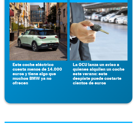
Este coche eléctrico
La OCU lanza un aviso a
cuesta menos de 14.000
quienes alquilen un coche
euros y tiene algo que
este verano: este
muchos BMW ya no
despiste puede costarte
ofrecen
cientos de euros