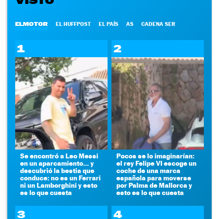
VISTO
ELMOTOR
EL HUFFPOST
EL PAÍS
AS
CADENA SER
1
2
Se encontró a Leo Messi
Pocos se lo imaginarían:
en un aparcamiento... y
el rey Felipe VI escoge un
descubrió la bestia que
coche de una marca
conduce: no es un Ferrari
española para moverse
ni un Lamborghini y esto
por Palma de Mallorca y
es lo que cuesta
esto es lo que cuesta
3
4