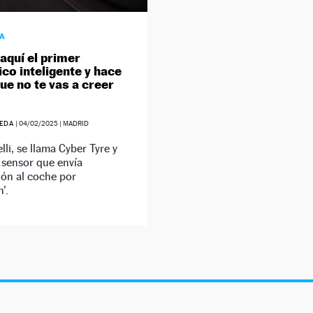
ÍA
 aquí el primer
co inteligente y hace
ue no te vas a creer
UEDA
|
04/02/2025
| MADRID
lli, se llama Cyber Tyre y
 sensor que envía
ión al coche por
’.