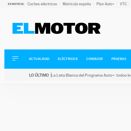
Coches eléctricos
Matrícula españa
Plan Auto+
VTC
ES NOTICIA:
ACTUALIDAD
ELÉCTRICOS
CONDUCIR
ACTUALIDAD
ELÉCTRICOS
CONDUCIR
PRUEBAS
PRUEBAS
Saltar
VIRALES
LO ÚLTIMO
La Lista Blanca del Programa Auto+: todos lo
al
PODCAST
LO ÚLTIMO
La Lista Blanca del Programa Auto+: todos los coc
contenido
MOTOS
TECNOLOGÍA
SUPERCOCHES
MOTORTV
PREMIOS
SERVICIOS