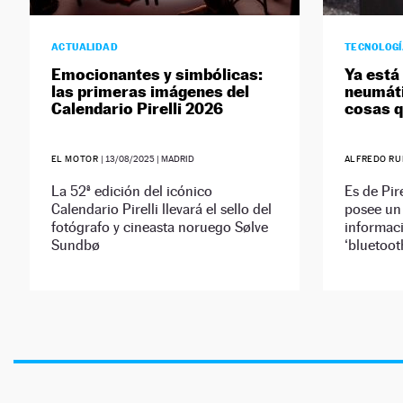
ACTUALIDAD
TECNOLOG
Emocionantes y simbólicas:
Ya está
las primeras imágenes del
neumáti
Calendario Pirelli 2026
cosas q
EL MOTOR
|
13/08/2025
| MADRID
ALFREDO R
La 52ª edición del icónico
Es de Pire
Calendario Pirelli llevará el sello del
posee un
fotógrafo y cineasta noruego Sølve
informac
Sundbø
‘bluetooth