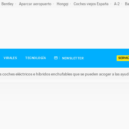
Bentley
Aparcar aeropuerto
Hongqi
Coches viejos España
A-2
Ba
SERVIC
VIRALES
TECNOLOGÍA
NEWSLETTER
s coches eléctricos e híbridos enchufables que se pueden acoger a las ayu
hes eléctricos e híbridos enchufables que se pueden acoger a la