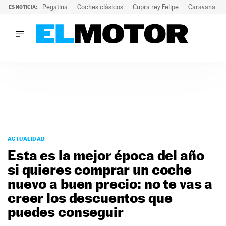
Pegatina
Coches clásicos
Cupra rey Felipe
Caravana lig
ES NOTICIA:
LO ÚLTIMO
¿Conocías esta pegatina de moda?: puede salvar tu coche d
LO ÚLTIMO
¿Conocías esta pegatina de moda?: puede salvar tu coche de
ACTUALIDAD
ELÉCTRICOS
CONDUCIR
PRUEBAS
Saltar
VIRALES
al
ACTUALIDAD
PODCAST
contenido
Esta es la mejor época del año
MOTOS
si quieres comprar un coche
TECNOLOGÍA
nuevo a buen precio: no te vas a
SUPERCOCHES
MOTORTV
creer los descuentos que
PREMIOS
puedes conseguir
SERVICIOS