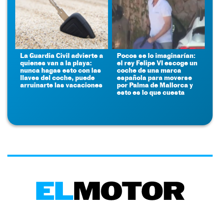
La Guardia Civil advierte a
Pocos se lo imaginarían:
quienes van a la playa:
el rey Felipe VI escoge un
nunca hagas esto con las
coche de una marca
llaves del coche, puede
española para moverse
arruinarte las vacaciones
por Palma de Mallorca y
esto es lo que cuesta