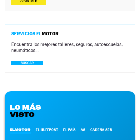
APÚNTATE
SERVICIOS EL
MOTOR
Encuentra los mejores talleres, seguros, autoescuelas,
neumáticos…
BUSCAR
LO MÁS
VISTO
ELMOTOR
EL HUFFPOST
EL PAÍS
AS
CADENA SER