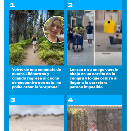
1
2
Volvió de una caminata de
Lanzan a su amigo cuesta
cuatro kilómetros y
abajo en un carrito de la
cuando regresa al coche
compra y lo que ocurre al
se encuentra con esto: no
llegar a la carretera
podía creer la 'sorpresa'
parece imposible
3
4