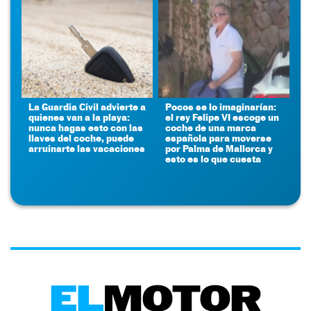
La Guardia Civil advierte a
Pocos se lo imaginarían:
quienes van a la playa:
el rey Felipe VI escoge un
nunca hagas esto con las
coche de una marca
llaves del coche, puede
española para moverse
arruinarte las vacaciones
por Palma de Mallorca y
esto es lo que cuesta