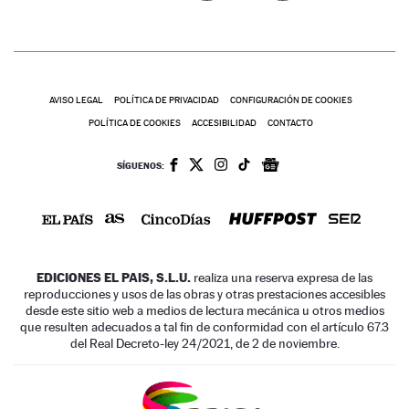
AVISO LEGAL
POLÍTICA DE PRIVACIDAD
CONFIGURACIÓN DE COOKIES
POLÍTICA DE COOKIES
ACCESIBILIDAD
CONTACTO
SÍGUENOS:
EDICIONES EL PAIS, S.L.U.
realiza una reserva expresa de las
reproducciones y usos de las obras y otras prestaciones accesibles
desde este sitio web a medios de lectura mecánica u otros medios
que resulten adecuados a tal fin de conformidad con el artículo 67.3
del Real Decreto-ley 24/2021, de 2 de noviembre.