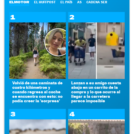
ELMOTOR
EL HUFFPOST
EL PAÍS
AS
CADENA SER
1
2
Volvió de una caminata de
Lanzan a su amigo cuesta
cuatro kilómetros y
abajo en un carrito de la
cuando regresa al coche
compra y lo que ocurre al
se encuentra con esto: no
llegar a la carretera
podía creer la 'sorpresa'
parece imposible
3
4