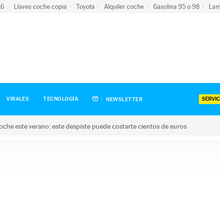
-16
Llaves coche copia
Toyota
Alquiler coche
Gasolina 95 o 98
Lam
SERVIC
VIRALES
TECNOLOGÍA
NEWSLETTER
oche este verano: este despiste puede costarte cientos de euros
este verano: este despiste puede costarte cientos de euros