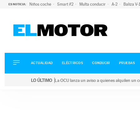
Niños coche
Smart #2
Multa conducir
A-2
Baliza V
ES NOTICIA:
ACTUALIDAD
ELÉCTRICOS
CONDUCIR
ACTUALIDAD
ELÉCTRICOS
CONDUCIR
PRUEBAS
PRUEBAS
Saltar
VIRALES
LO ÚLTIMO
La OCU lanza un aviso a quienes alquilen un c
al
PODCAST
LO ÚLTIMO
La OCU lanza un aviso a quienes alquilen un coche 
contenido
MOTOS
TECNOLOGÍA
SUPERCOCHES
MOTORTV
PREMIOS
SERVICIOS