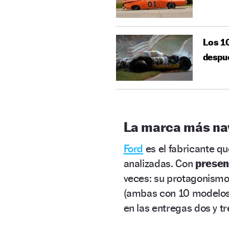
Los 1
despué
La marca más na
Ford
es el fabricante q
analizadas. Con
presen
veces: su protagonism
(ambas con 10 modelos)
en las entregas dos y t