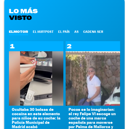
LO MÁS
VISTO
ELMOTOR
EL HUFFPOST
EL PAÍS
AS
CADENA SER
1
2
Ocultaba 30 bolsas de
Pocos se lo imaginarían:
cocaína en este elemento
el rey Felipe VI escoge un
para niños de su coche: la
coche de una marca
Policía Municipal de
española para moverse
Madrid acabó
por Palma de Mallorca y