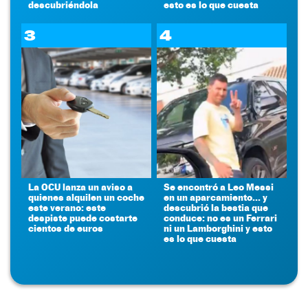
descubriéndola
esto es lo que cuesta
3
4
La OCU lanza un aviso a
Se encontró a Leo Messi
quienes alquilen un coche
en un aparcamiento... y
este verano: este
descubrió la bestia que
despiste puede costarte
conduce: no es un Ferrari
cientos de euros
ni un Lamborghini y esto
es lo que cuesta