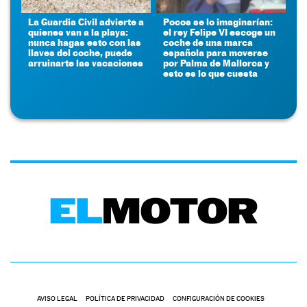
La Guardia Civil advierte a
Pocos se lo imaginarían:
quienes van a la playa:
el rey Felipe VI escoge un
nunca hagas esto con las
coche de una marca
llaves del coche, puede
española para moverse
arruinarte las vacaciones
por Palma de Mallorca y
esto es lo que cuesta
AVISO LEGAL
POLÍTICA DE PRIVACIDAD
CONFIGURACIÓN DE COOKIES