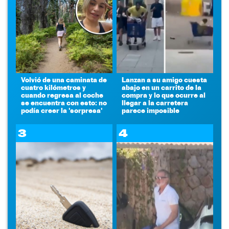
Volvió de una caminata de
Lanzan a su amigo cuesta
cuatro kilómetros y
abajo en un carrito de la
cuando regresa al coche
compra y lo que ocurre al
se encuentra con esto: no
llegar a la carretera
podía creer la 'sorpresa'
parece imposible
3
4