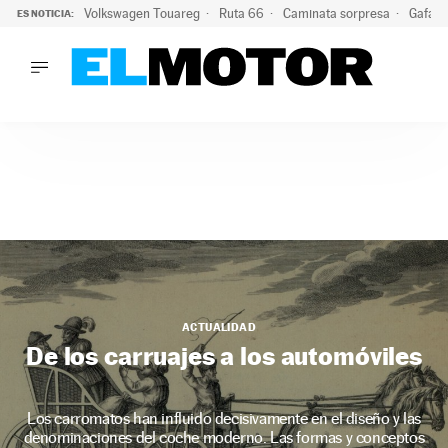
Volkswagen Touareg
Ruta 66
Caminata sorpresa
Gafas 
ES NOTICIA:
LO ÚLTIMO
Ni se te ocurra usar las gafas del eclipse al volante: el moti
LO ÚLTIMO
Ni se te ocurra usar las gafas del eclipse al volante: el motiv
ACTUALIDAD
ELÉCTRICOS
CONDUCIR
PRUEBAS
Saltar
VIRALES
al
PODCAST
contenido
MOTOS
ACTUALIDAD
TECNOLOGÍA
De los carruajes a los automóviles
SUPERCOCHES
MOTORTV
PREMIOS
Los carromatos han influido decisivamente en el diseño y las
SERVICIOS
denominaciones del coche moderno. Las formas y conceptos