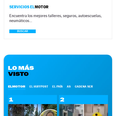
SERVICIOS EL
MOTOR
Encuentra los mejores talleres, seguros, autoescuelas,
neumáticos…
BUSCAR
LO MÁS
VISTO
ELMOTOR
EL HUFFPOST
EL PAÍS
AS
CADENA SER
1
2