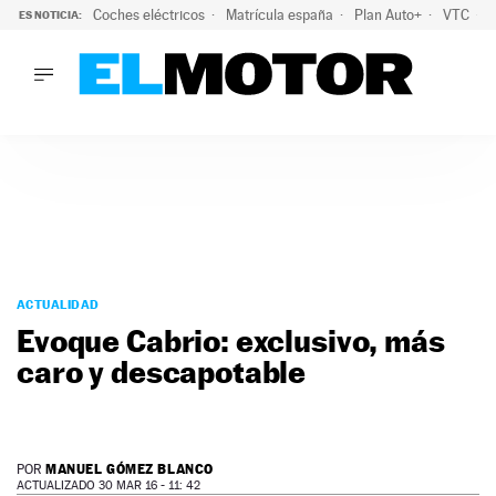
Coches eléctricos
Matrícula españa
Plan Auto+
VTC
ES NOTICIA:
LO ÚLTIMO
La Lista Blanca del Programa Auto+: todos los coches eléct
LO ÚLTIMO
La Lista Blanca del Programa Auto+: todos los coches eléctr
ACTUALIDAD
ELÉCTRICOS
CONDUCIR
PRUEBAS
Saltar
VIRALES
al
ACTUALIDAD
PODCAST
contenido
Evoque Cabrio: exclusivo, más
MOTOS
caro y descapotable
TECNOLOGÍA
SUPERCOCHES
MOTORTV
PREMIOS
MANUEL GÓMEZ BLANCO
POR
SERVICIOS
ACTUALIZADO 30 MAR 16 - 11: 42