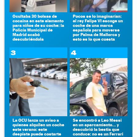
Ocultaba 30 bolsas de
Pocos se lo imaginarían:
cocaína en este elemento
el rey Felipe VI escoge un
para niños de su coche: la
coche de una marca
Policía Municipal de
española para moverse
Madrid acabó
por Palma de Mallorca y
descubriéndola
esto es lo que cuesta
3
4
La OCU lanza un aviso a
Se encontró a Leo Messi
quienes alquilen un coche
en un aparcamiento... y
este verano: este
descubrió la bestia que
despiste puede costarte
conduce: no es un Ferrari