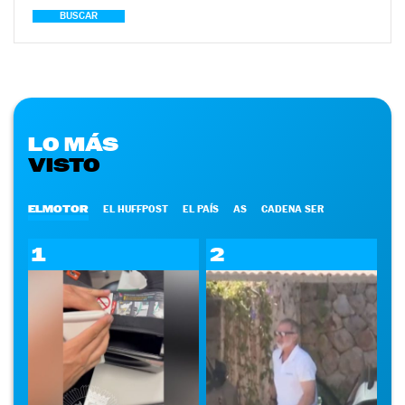
BUSCAR
LO MÁS
VISTO
ELMOTOR
EL HUFFPOST
EL PAÍS
AS
CADENA SER
1
2