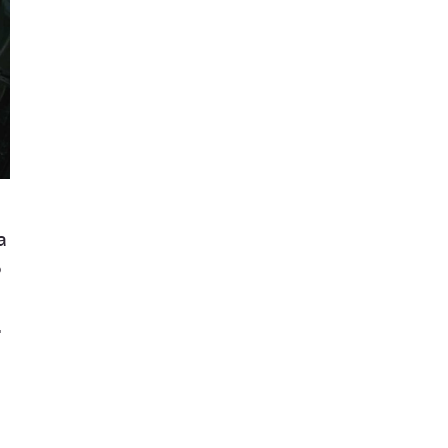
a
o
.