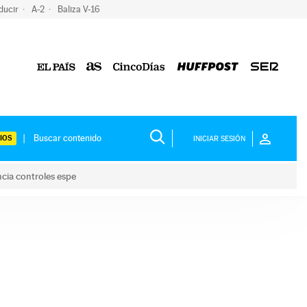
ducir
A-2
Baliza V-16
IOS
INICIAR SESIÓN
ncia controles espe
 y anuncia controles espe