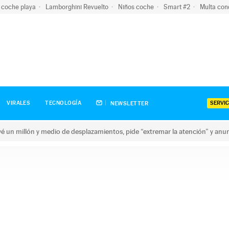
 coche playa
Lamborghini Revuelto
Niños coche
Smart #2
Multa con
SERVIC
VIRALES
TECNOLOGÍA
NEWSLETTER
revé un millón y medio de desplazamientos, pide “extremar la atención” y anu
n millón y medio de desplazamientos, pide “extremar la atención”