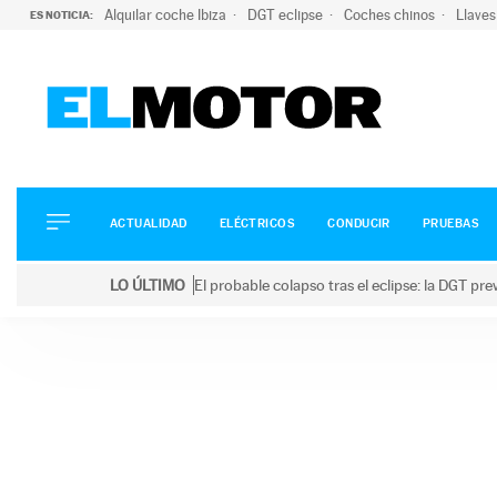
Alquilar coche Ibiza
DGT eclipse
Coches chinos
Llaves
ES NOTICIA:
ACTUALIDAD
ELÉCTRICOS
CONDUCIR
ACTUALIDAD
ELÉCTRICOS
CONDUCIR
PRUEBAS
PRUEBAS
Saltar
VIRALES
LO ÚLTIMO
El probable colapso tras el eclipse: la DGT p
al
PODCAST
LO ÚLTIMO
El probable colapso tras el eclipse: la DGT prevé u
contenido
MOTOS
TECNOLOGÍA
SUPERCOCHES
MOTORTV
PREMIOS
SERVICIOS