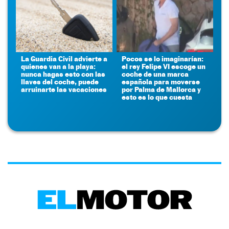
La Guardia Civil advierte a
Pocos se lo imaginarían:
quienes van a la playa:
el rey Felipe VI escoge un
nunca hagas esto con las
coche de una marca
llaves del coche, puede
española para moverse
arruinarte las vacaciones
por Palma de Mallorca y
esto es lo que cuesta