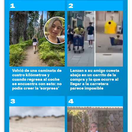
1
2
Volvió de una caminata de
Lanzan a su amigo cuesta
cuatro kilómetros y
abajo en un carrito de la
cuando regresa al coche
compra y lo que ocurre al
se encuentra con esto: no
llegar a la carretera
podía creer la 'sorpresa'
parece imposible
3
4