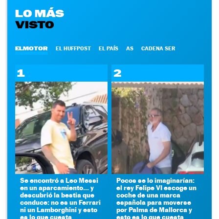
LO MÁS
VISTO
ELMOTOR
EL HUFFPOST
EL PAÍS
AS
CADENA SER
1
2
Se encontró a Leo Messi
Pocos se lo imaginarían:
en un aparcamiento... y
el rey Felipe VI escoge un
descubrió la bestia que
coche de una marca
conduce: no es un Ferrari
española para moverse
ni un Lamborghini y esto
por Palma de Mallorca y
es lo que cuesta
esto es lo que cuesta