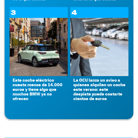
3
4
Este coche eléctrico
La OCU lanza un aviso a
cuesta menos de 14.000
quienes alquilen un coche
euros y tiene algo que
este verano: este
muchos BMW ya no
despiste puede costarte
ofrecen
cientos de euros