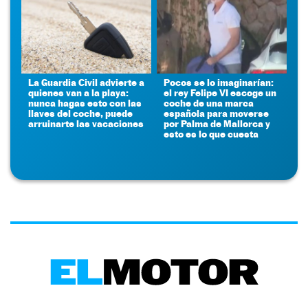
La Guardia Civil advierte a
Pocos se lo imaginarían:
quienes van a la playa:
el rey Felipe VI escoge un
nunca hagas esto con las
coche de una marca
llaves del coche, puede
española para moverse
arruinarte las vacaciones
por Palma de Mallorca y
esto es lo que cuesta