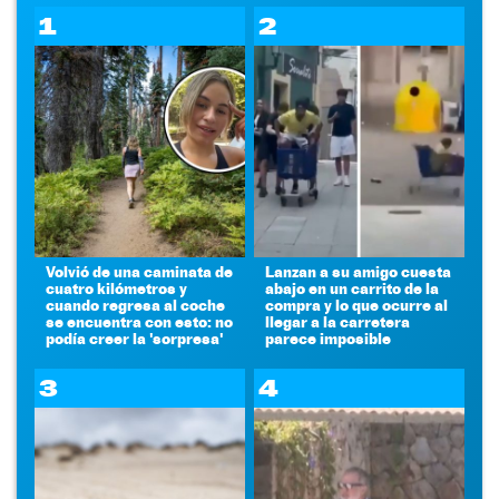
1
2
Volvió de una caminata de
Lanzan a su amigo cuesta
cuatro kilómetros y
abajo en un carrito de la
cuando regresa al coche
compra y lo que ocurre al
se encuentra con esto: no
llegar a la carretera
podía creer la 'sorpresa'
parece imposible
3
4