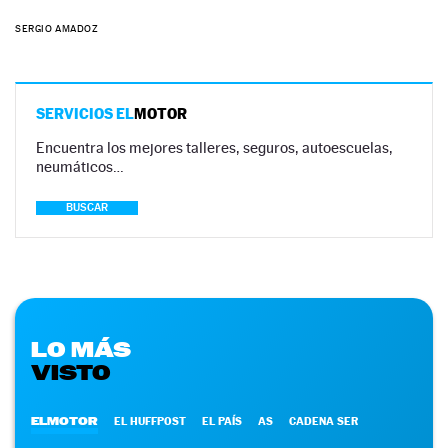
SERGIO AMADOZ
SERVICIOS EL
MOTOR
Encuentra los mejores talleres, seguros, autoescuelas,
neumáticos…
BUSCAR
LO MÁS
VISTO
ELMOTOR
EL HUFFPOST
EL PAÍS
AS
CADENA SER