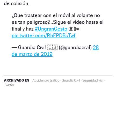
de colisión.
¿Que trastear con el móvil al volante no
es tan peligroso?...Sigue el vídeo hasta el
final y haz
#UngranGesto
📵📴
pic.twitter.com/RhFPDBsTwf
— Guardia Civil 🇪🇸 (@guardiacivil)
28
de marzo de 2019
ARCHIVADO EN
Accidentes tráfico
·
Guardia Civil
·
Seguridad vial
·
Twitter