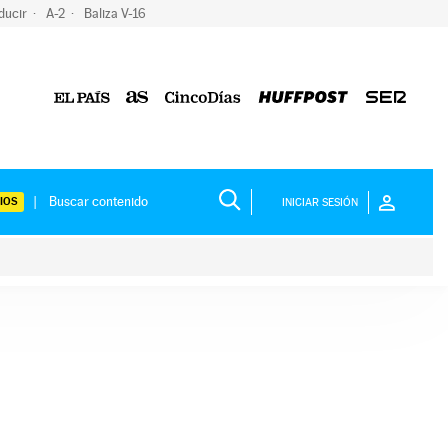
ducir
A-2
Baliza V-16
IOS
INICIAR SESIÓN
ium