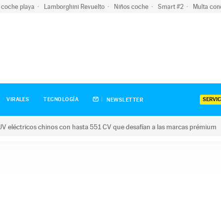
 coche playa
Lamborghini Revuelto
Niños coche
Smart #2
Multa con
SERVIC
VIRALES
TECNOLOGÍA
NEWSLETTER
V eléctricos chinos con hasta 551 CV que desafían a las marcas prémium
tricos chinos con hasta 551 CV que desafían a las marcas prém