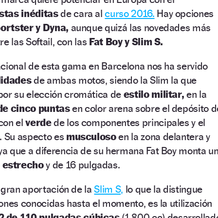
stas inéditas
de cara al
curso 2016.
Hay opciones
portster y Dyna,
aunque quizá las novedades más
e las Softail, con las
Fat Boy y Slim S.
acional de esta gama en Barcelona nos ha servido
lidades
de ambas motos, siendo la Slim la que
or su elección cromática de
estilo militar,
en la
 de cinco puntas
en color arena sobre el depósito d
con el
verde
de los componentes principales y el
s. Su aspecto es
musculoso
en la zona delantera y
 ya que a diferencia de su hermana Fat Boy monta u
 estrecho
y de 16 pulgadas.
 gran aportación de la
Slim S,
lo que la distingue
ones conocidas hasta el momento, es la utilización
 de 110 pulgadas cúbicas
(1.800 cc) desarrollad