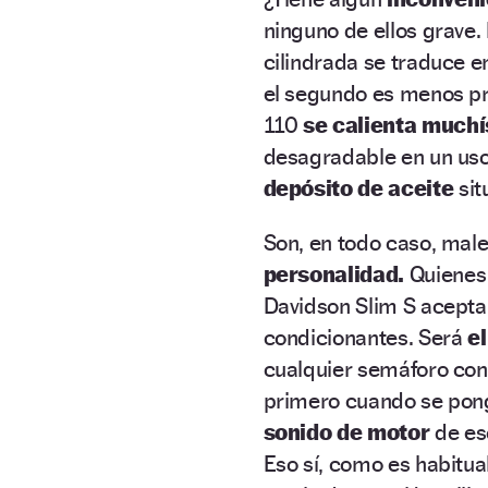
ninguno de ellos grave.
cilindrada se traduce 
el segundo es menos pr
110
se calienta much
desagradable en un uso
depósito de aceite
sit
Son, en todo caso, ma
personalidad.
Quienes 
Davidson Slim S aceptar
condicionantes. Será
e
cualquier semáforo con
primero cuando se pong
sonido de motor
de eso
Eso sí, como es habitua