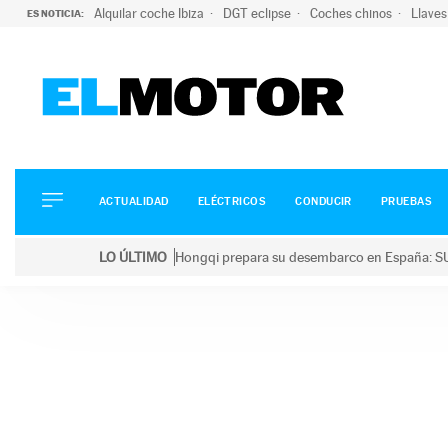
Alquilar coche Ibiza
DGT eclipse
Coches chinos
Llaves
ES NOTICIA:
ACTUALIDAD
ELÉCTRICOS
CONDUCIR
ACTUALIDAD
ELÉCTRICOS
CONDUCIR
PRUEBAS
PRUEBAS
Saltar
VIRALES
LO ÚLTIMO
Hongqi prepara su desembarco en España: SU
al
PODCAST
LO ÚLTIMO
Hongqi prepara su desembarco en España: SUV eléc
contenido
MOTOS
TECNOLOGÍA
SUPERCOCHES
MOTORTV
PREMIOS
SERVICIOS