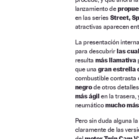
lanzamiento de
propue
en las series
Street, S
atractivas aparecen entr
La presentación intern
para descubrir
las cua
resulta
más llamativa
p
que una
gran estrella
combustible contrasta 
negro
de otros detalle
más ágil
en la trasera,
neumático
mucho más
Pero sin duda alguna la
claramente de las versi
del
motor Twin Cam V2