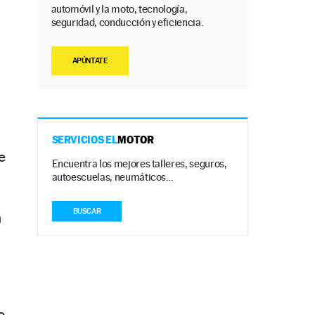
automóvil y la moto, tecnología,
seguridad, conducción y eficiencia.
APÚNTATE
SERVICIOS EL
MOTOR
e
Encuentra los mejores talleres, seguros,
autoescuelas, neumáticos…
BUSCAR
n
o