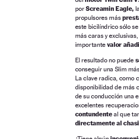
por
Screamin Eagle,
l
propulsores más
prest
este bicilíndrico sólo se
más caras y exclusivas,
importante
valor añad
El resultado no puede
s
conseguir una Slim más
La clave radica, como c
disponibilidad de más 
de su conducción una e
excelentes recuperacio
contundente
al que ta
directamente al chasi
¿Tiene algún
inconveni