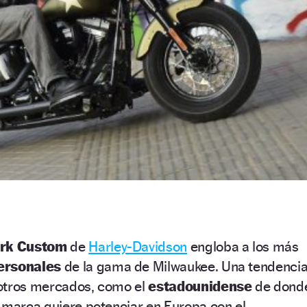
rk Custom
de
Harley-Davidson
engloba a los más
personales
de la gama de Milwaukee. Una tendenci
 otros mercados, como el
estadounidense
de dond
 marca quiere potenciar en Europa con el