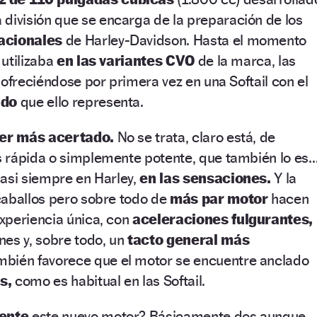
a división que se encarga de la preparación de los
acionales
de Harley-Davidson. Hasta el momento
 utilizaba
en las variantes CVO
de la marca, las
 ofreciéndose por primera vez en una Softail con el
ido
que ello representa.
er más acertado.
No se trata, claro está, de
 rápida o simplemente potente, que también lo es
asi siempre en Harley,
en las sensaciones.
Y la
caballos pero sobre todo de
más par motor
hacen
xperiencia única, con
aceleraciones fulgurantes,
nes y, sobre todo, un
tacto general más
mbién favorece que el motor se encuentre anclado
s,
como es habitual en las Softail.
ente
este nuevo motor? Básicamente dos aunque