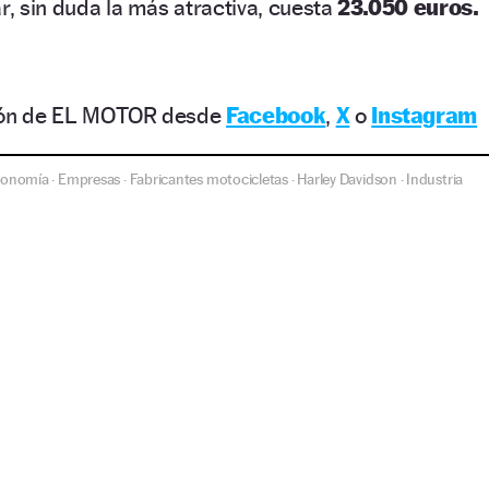
r, sin duda la más atractiva, cuesta
23.050 euros.
ción de EL MOTOR desde
Facebook
,
X
o
Instagram
conomía
Empresas
Fabricantes motocicletas
Harley Davidson
Industria
·
·
·
·