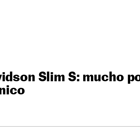
vidson Slim S: mucho p
único