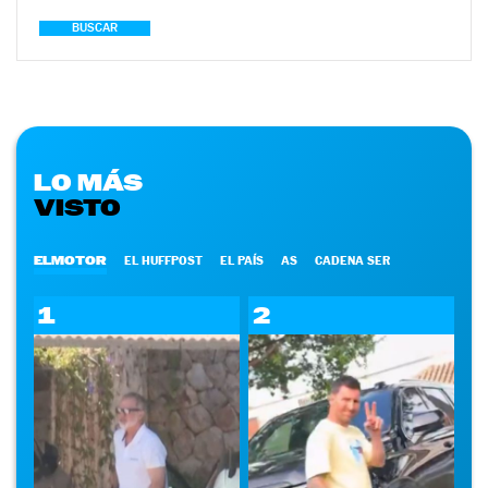
BUSCAR
LO MÁS
VISTO
ELMOTOR
EL HUFFPOST
EL PAÍS
AS
CADENA SER
1
2