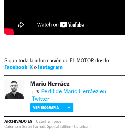
Sigue toda la información de EL MOTOR desde
Facebook
,
X
o
Instagram
Mario Herráez
Perfil de Mario Herráez en
Twitter
VER BIOGRAFÍA
ARCHIVADO EN
Caterham Seven
·
Caterham Seven Harrods Special Edition
·
Caterham