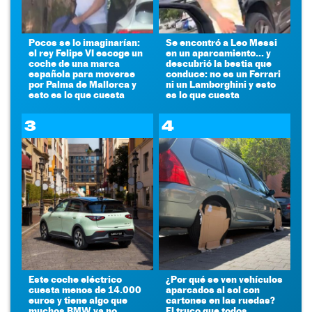
Pocos se lo imaginarían:
Se encontró a Leo Messi
el rey Felipe VI escoge un
en un aparcamiento... y
coche de una marca
descubrió la bestia que
española para moverse
conduce: no es un Ferrari
por Palma de Mallorca y
ni un Lamborghini y esto
esto es lo que cuesta
es lo que cuesta
3
4
Este coche eléctrico
¿Por qué se ven vehículos
cuesta menos de 14.000
aparcados al sol con
euros y tiene algo que
cartones en las ruedas?
muchos BMW ya no
El truco que todos