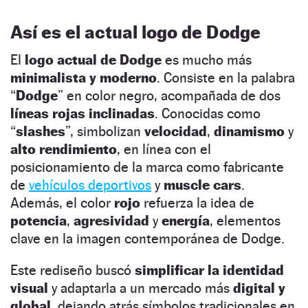
Así es el actual logo de Dodge
El
logo actual de Dodge
es mucho más
minimalista y moderno
. Consiste en la palabra
“
Dodge
” en color negro, acompañada de dos
líneas rojas inclinadas
. Conocidas como
“
slashes
”, simbolizan
velocidad
,
dinamismo
y
alto rendimiento
, en línea con el
posicionamiento de la marca como fabricante
de
vehículos deportivos
y
muscle cars
.
Además, el color
rojo
refuerza la idea de
potencia
,
agresividad
y
energía
, elementos
clave en la imagen contemporánea de Dodge.
Este rediseño buscó
simplificar la identidad
visual
y adaptarla a un mercado más
digital y
global
, dejando atrás símbolos tradicionales en