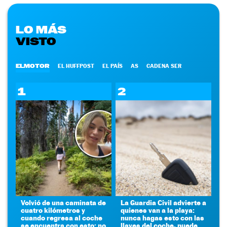
LO MÁS
VISTO
ELMOTOR
EL HUFFPOST
EL PAÍS
AS
CADENA SER
1
2
Volvió de una caminata de
La Guardia Civil advierte a
cuatro kilómetros y
quienes van a la playa:
cuando regresa al coche
nunca hagas esto con las
se encuentra con esto: no
llaves del coche, puede