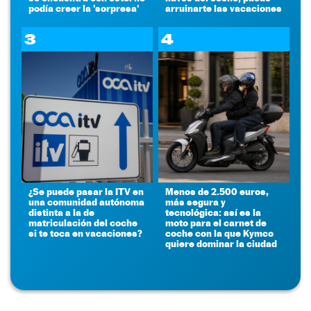
podía creer la 'sorpresa'
arruinarte las vacaciones
3
4
¿Se puede pasar la ITV en
Menos de 2.500 euros,
una comunidad autónoma
más segura y
distinta a la de
tecnológica: así es la
matriculación del coche
moto para el carnet de
si te toca en vacaciones?
coche con la que Kymco
quiere dominar la ciudad