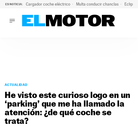
Cargador coche eléctrico
Multa conducir chanclas
Eclipse
ES NOTICIA:
LO ÚLTIMO
El hiperdeportivo que desafía todas las tendencias: V12 a
LO ÚLTIMO
El hiperdeportivo que desafía todas las tendencias: V12 at
ACTUALIDAD
ELÉCTRICOS
CONDUCIR
PRUEBAS
Saltar
VIRALES
al
ACTUALIDAD
PODCAST
contenido
He visto este curioso logo en un
MOTOS
‘parking’ que me ha llamado la
TECNOLOGÍA
atención: ¿de qué coche se
SUPERCOCHES
MOTORTV
trata?
PREMIOS
SERVICIOS