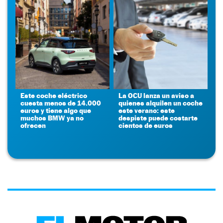
Este coche eléctrico
La OCU lanza un aviso a
cuesta menos de 14.000
quienes alquilen un coche
euros y tiene algo que
este verano: este
muchos BMW ya no
despiste puede costarte
ofrecen
cientos de euros