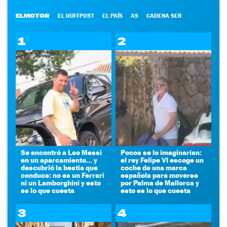
ELMOTOR
EL HUFFPOST
EL PAÍS
AS
CADENA SER
1
2
Se encontró a Leo Messi
Pocos se lo imaginarían:
en un aparcamiento... y
el rey Felipe VI escoge un
descubrió la bestia que
coche de una marca
conduce: no es un Ferrari
española para moverse
ni un Lamborghini y esto
por Palma de Mallorca y
es lo que cuesta
esto es lo que cuesta
3
4