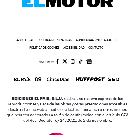
AVISO LEGAL
POLÍTICA DE PRIVACIDAD
CONFIGURACIÓN DE COOKIES
POLÍTICA DE COOKIES
ACCESIBILIDAD
CONTACTO
SÍGUENOS:
EDICIONES EL PAIS, S.L.U.
realiza una reserva expresa de las
reproducciones y usos de las obras y otras prestaciones accesibles
desde este sitio web a medios de lectura mecánica u otros medios
que resulten adecuados a tal fin de conformidad con el artículo 67.3
del Real Decreto-ley 24/2021, de 2 de noviembre.