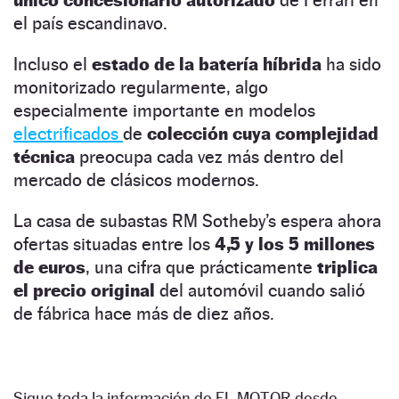
único concesionario autorizado
de Ferrari en
el país escandinavo.
Incluso el
estado de la
batería híbrida
ha sido
monitorizado regularmente, algo
especialmente importante en modelos
electrificados
de
colección cuya complejidad
técnica
preocupa cada vez más dentro del
mercado de clásicos modernos.
La casa de subastas RM Sotheby’s espera ahora
ofertas situadas entre los
4,5 y los 5 millones
de euros
, una cifra que prácticamente
triplica
el precio original
del automóvil cuando salió
de fábrica hace más de diez años.
Sigue toda la información de EL MOTOR desde