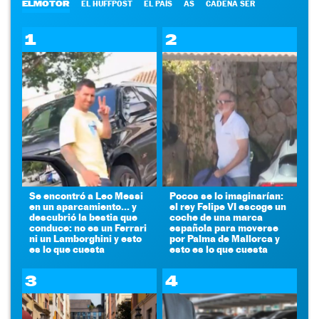
ELMOTOR
EL HUFFPOST
EL PAÍS
AS
CADENA SER
1
2
Se encontró a Leo Messi
Pocos se lo imaginarían:
en un aparcamiento... y
el rey Felipe VI escoge un
descubrió la bestia que
coche de una marca
conduce: no es un Ferrari
española para moverse
ni un Lamborghini y esto
por Palma de Mallorca y
es lo que cuesta
esto es lo que cuesta
3
4