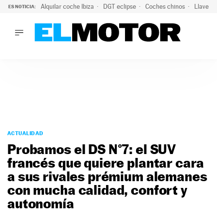
Alquilar coche Ibiza
DGT eclipse
Coches chinos
Llaves 
ES NOTICIA:
LO ÚLTIMO
Hongqi prepara su desembarco en España: SUV eléctricos c
LO ÚLTIMO
Hongqi prepara su desembarco en España: SUV eléctricos c
ACTUALIDAD
ELÉCTRICOS
CONDUCIR
PRUEBAS
Saltar
VIRALES
al
ACTUALIDAD
PODCAST
contenido
Probamos el DS N°7: el SUV
MOTOS
francés que quiere plantar cara
TECNOLOGÍA
a sus rivales prémium alemanes
SUPERCOCHES
MOTORTV
con mucha calidad, confort y
PREMIOS
autonomía
SERVICIOS