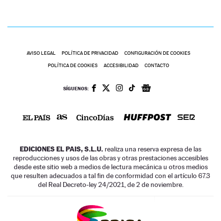
AVISO LEGAL
POLÍTICA DE PRIVACIDAD
CONFIGURACIÓN DE COOKIES
POLÍTICA DE COOKIES
ACCESIBILIDAD
CONTACTO
SÍGUENOS:
EDICIONES EL PAIS, S.L.U.
realiza una reserva expresa de las
reproducciones y usos de las obras y otras prestaciones accesibles
desde este sitio web a medios de lectura mecánica u otros medios
que resulten adecuados a tal fin de conformidad con el artículo 67.3
del Real Decreto-ley 24/2021, de 2 de noviembre.