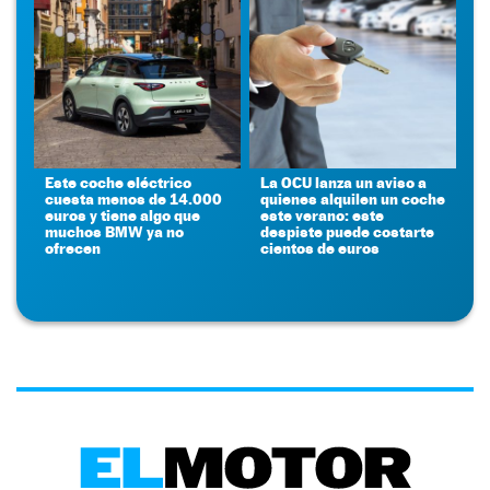
Este coche eléctrico
La OCU lanza un aviso a
cuesta menos de 14.000
quienes alquilen un coche
euros y tiene algo que
este verano: este
muchos BMW ya no
despiste puede costarte
ofrecen
cientos de euros