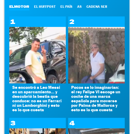
ELMOTOR
EL HUFFPOST
EL PAÍS
AS
CADENA SER
1
2
Se encontró a Leo Messi
Pocos se lo imaginarían:
en un aparcamiento... y
el rey Felipe VI escoge un
descubrió la bestia que
coche de una marca
conduce: no es un Ferrari
española para moverse
ni un Lamborghini y esto
por Palma de Mallorca y
es lo que cuesta
esto es lo que cuesta
3
4