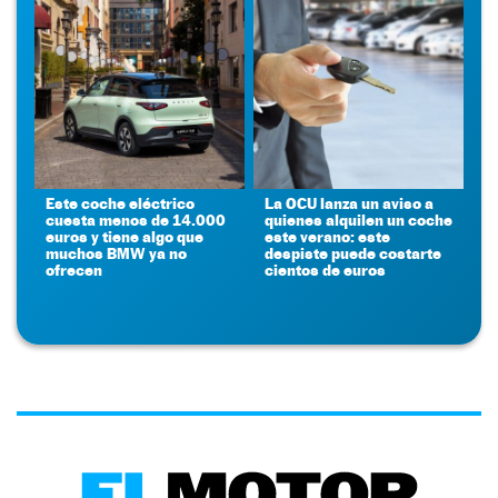
Este coche eléctrico
La OCU lanza un aviso a
cuesta menos de 14.000
quienes alquilen un coche
euros y tiene algo que
este verano: este
muchos BMW ya no
despiste puede costarte
ofrecen
cientos de euros