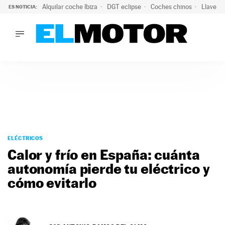
Alquilar coche Ibiza
DGT eclipse
Coches chinos
Llaves 
ES NOTICIA:
LO ÚLTIMO
Hongqi prepara su desembarco en España: SUV eléctricos c
LO ÚLTIMO
Hongqi prepara su desembarco en España: SUV eléctricos c
ACTUALIDAD
ELÉCTRICOS
CONDUCIR
PRUEBAS
Saltar
VIRALES
al
ELÉCTRICOS
PODCAST
contenido
Calor y frío en España: cuánta
MOTOS
autonomía pierde tu eléctrico y
TECNOLOGÍA
cómo evitarlo
SUPERCOCHES
MOTORTV
PREMIOS
SERVICIOS