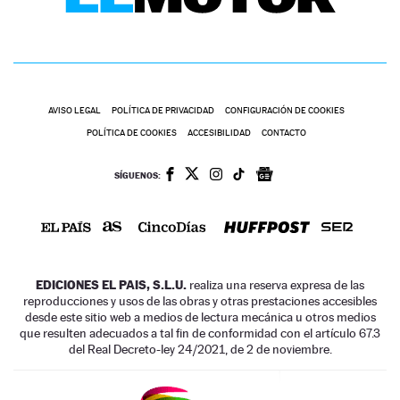
AVISO LEGAL
POLÍTICA DE PRIVACIDAD
CONFIGURACIÓN DE COOKIES
POLÍTICA DE COOKIES
ACCESIBILIDAD
CONTACTO
SÍGUENOS:
EDICIONES EL PAIS, S.L.U.
realiza una reserva expresa de las
reproducciones y usos de las obras y otras prestaciones accesibles
desde este sitio web a medios de lectura mecánica u otros medios
que resulten adecuados a tal fin de conformidad con el artículo 67.3
del Real Decreto-ley 24/2021, de 2 de noviembre.