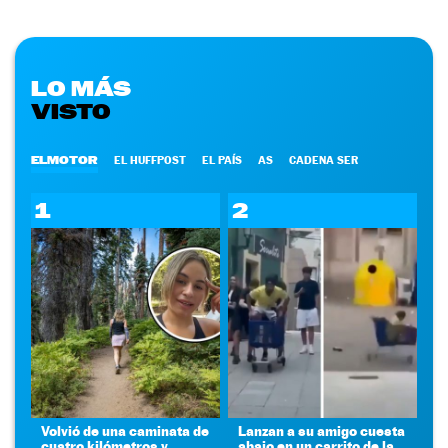
LO MÁS
VISTO
ELMOTOR
EL HUFFPOST
EL PAÍS
AS
CADENA SER
1
2
Volvió de una caminata de
Lanzan a su amigo cuesta
cuatro kilómetros y
abajo en un carrito de la