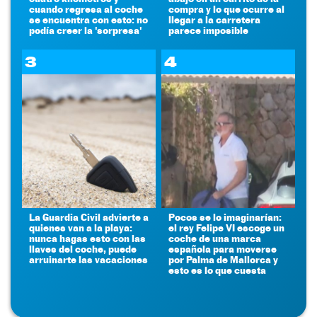
cuando regresa al coche
compra y lo que ocurre al
se encuentra con esto: no
llegar a la carretera
podía creer la 'sorpresa'
parece imposible
3
4
La Guardia Civil advierte a
Pocos se lo imaginarían:
quienes van a la playa:
el rey Felipe VI escoge un
nunca hagas esto con las
coche de una marca
llaves del coche, puede
española para moverse
arruinarte las vacaciones
por Palma de Mallorca y
esto es lo que cuesta