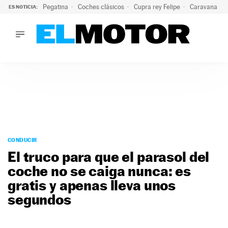
Pegatina
Coches clásicos
Cupra rey Felipe
Caravana lig
ES NOTICIA:
LO ÚLTIMO
¿Conocías esta pegatina de moda?: puede salvar tu coche d
LO ÚLTIMO
¿Conocías esta pegatina de moda?: puede salvar tu coche de
ACTUALIDAD
ELÉCTRICOS
CONDUCIR
PRUEBAS
Saltar
VIRALES
al
CONDUCIR
PODCAST
contenido
El truco para que el parasol del
MOTOS
coche no se caiga nunca: es
TECNOLOGÍA
gratis y apenas lleva unos
SUPERCOCHES
MOTORTV
segundos
PREMIOS
SERVICIOS