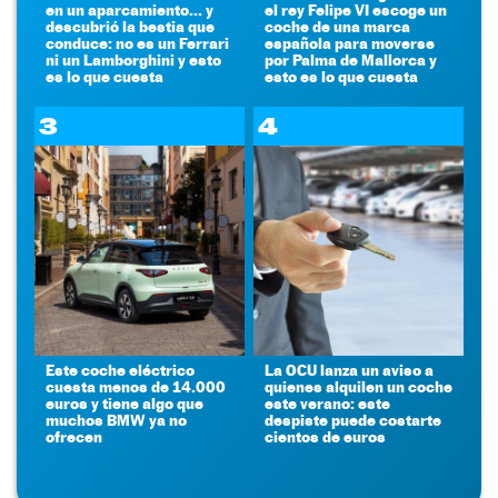
en un aparcamiento... y
el rey Felipe VI escoge un
descubrió la bestia que
coche de una marca
conduce: no es un Ferrari
española para moverse
ni un Lamborghini y esto
por Palma de Mallorca y
es lo que cuesta
esto es lo que cuesta
3
4
Este coche eléctrico
La OCU lanza un aviso a
cuesta menos de 14.000
quienes alquilen un coche
euros y tiene algo que
este verano: este
muchos BMW ya no
despiste puede costarte
ofrecen
cientos de euros