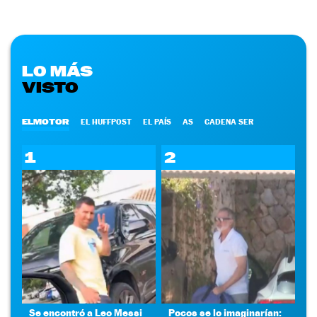
LO MÁS
VISTO
ELMOTOR
EL HUFFPOST
EL PAÍS
AS
CADENA SER
1
2
Se encontró a Leo Messi
Pocos se lo imaginarían: