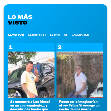
LO MÁS
VISTO
ELMOTOR
EL HUFFPOST
EL PAÍS
AS
CADENA SER
1
2
Se encontró a Leo Messi
Pocos se lo imaginarían:
en un aparcamiento... y
el rey Felipe VI escoge un
descubrió la bestia que
coche de una marca