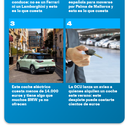
conduce: no es un Ferrari
española para moverse
ni un Lamborghini y esto
por Palma de Mallorca y
es lo que cuesta
esto es lo que cuesta
3
4
Este coche eléctrico
La OCU lanza un aviso a
cuesta menos de 14.000
quienes alquilen un coche
euros y tiene algo que
este verano: este
muchos BMW ya no
despiste puede costarte
ofrecen
cientos de euros