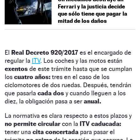
Ferrari y la justicia decide
que sólo tiene que pagar la
mitad de los daños
El
Real Decreto 920/2017
es el encargado de
regular la
ITV
. Los coches y las motos están
exentos
de este trámite hasta que se cumplan
los
cuatro años:
tres en el caso de los
ciclomotores de dos ruedas. Después, tendrán
que pasarla
cada dos
y cuando lleguen a los
diez, la obligación pasa a ser
anual.
La normativa es clara respecto a estos plazos y
no permite circular
con la
ITV caducada:
tener una
cita concertada
para pasar el
trámite
no exime
de la sanción que acarrea. La