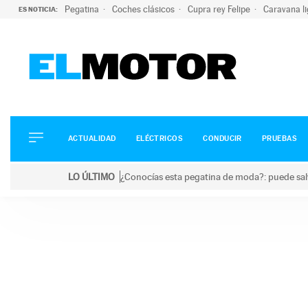
Pegatina
Coches clásicos
Cupra rey Felipe
Caravana l
ES NOTICIA:
ACTUALIDAD
ELÉCTRICOS
CONDUCIR
ACTUALIDAD
ELÉCTRICOS
CONDUCIR
PRUEBAS
PRUEBAS
Saltar
VIRALES
LO ÚLTIMO
¿Conocías esta pegatina de moda?: puede salv
al
PODCAST
LO ÚLTIMO
¿Conocías esta pegatina de moda?: puede salvar tu
contenido
MOTOS
TECNOLOGÍA
SUPERCOCHES
MOTORTV
PREMIOS
SERVICIOS