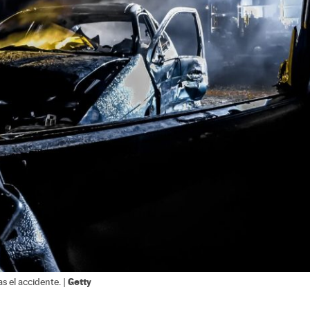
Getty
as el accidente. |