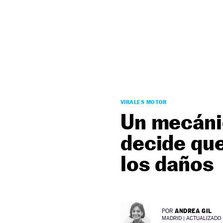
NEWSLETTER
SÍGUENOS
VIRALES MOTOR
Un mecánic
decide que
los daños
ANDREA GIL
POR
MADRID |
ACTUALIZADO 0