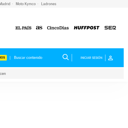
 Madrid
Moto Kymco
Ladrones
IOS
INICIAR SESIÓN
acen
lo hacen