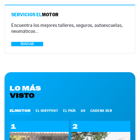
SERVICIOS EL
MOTOR
Encuentra los mejores talleres, seguros, autoescuelas,
neumáticos…
BUSCAR
LO MÁS
VISTO
ELMOTOR
EL HUFFPOST
EL PAÍS
AS
CADENA SER
1
2