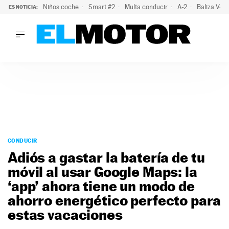
Niños coche
Smart #2
Multa conducir
A-2
Baliza V-1
ES NOTICIA:
LO ÚLTIMO
La policía advierte de este peligro y esta es una buena soluc
LO ÚLTIMO
La policía advierte de este peligro y esta es una buena soluci
ACTUALIDAD
ELÉCTRICOS
CONDUCIR
PRUEBAS
Saltar
VIRALES
al
CONDUCIR
PODCAST
contenido
Adiós a gastar la batería de tu
MOTOS
móvil al usar Google Maps: la
TECNOLOGÍA
‘app’ ahora tiene un modo de
SUPERCOCHES
MOTORTV
ahorro energético perfecto para
PREMIOS
estas vacaciones
SERVICIOS