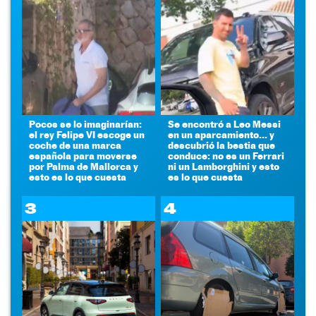
Pocos se lo imaginarían:
Se encontró a Leo Messi
el rey Felipe VI escoge un
en un aparcamiento... y
coche de una marca
descubrió la bestia que
española para moverse
conduce: no es un Ferrari
por Palma de Mallorca y
ni un Lamborghini y esto
esto es lo que cuesta
es lo que cuesta
3
4