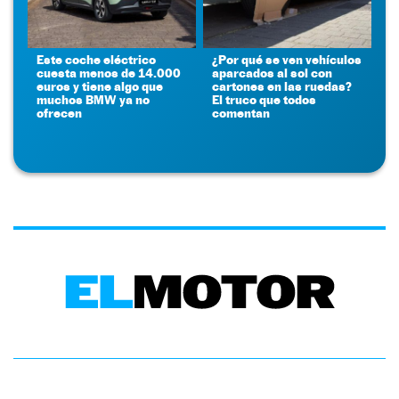
Este coche eléctrico
¿Por qué se ven vehículos
cuesta menos de 14.000
aparcados al sol con
euros y tiene algo que
cartones en las ruedas?
muchos BMW ya no
El truco que todos
ofrecen
comentan