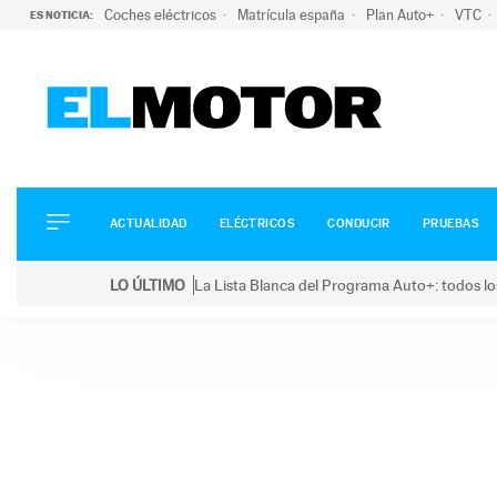
Coches eléctricos
Matrícula españa
Plan Auto+
VTC
ES NOTICIA:
ACTUALIDAD
ELÉCTRICOS
CONDUCIR
ACTUALIDAD
ELÉCTRICOS
CONDUCIR
PRUEBAS
PRUEBAS
Saltar
VIRALES
LO ÚLTIMO
La Lista Blanca del Programa Auto+: todos lo
al
PODCAST
LO ÚLTIMO
La Lista Blanca del Programa Auto+: todos los coc
contenido
MOTOS
TECNOLOGÍA
SUPERCOCHES
MOTORTV
PREMIOS
SERVICIOS