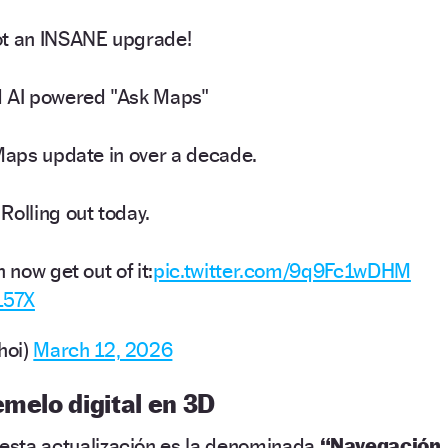
ot an INSANE upgrade!
d AI powered "Ask Maps"
 Maps update in over a decade.
Rolling out today.
 now get out of it:
pic.twitter.com/9q9Fc1wDHM
157X
hoi)
March 12, 2026
emelo digital en 3D
 esta actualización es la denominada
“Navegación