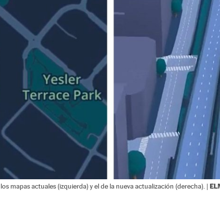
EL
 los mapas actuales (izquierda) y el de la nueva actualización (derecha). |