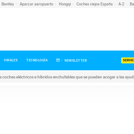
Bentley
Aparcar aeropuerto
Hongqi
Coches viejos España
A-2
Ba
SERVIC
VIRALES
TECNOLOGÍA
NEWSLETTER
s coches eléctricos e híbridos enchufables que se pueden acoger a las ayu
hes eléctricos e híbridos enchufables que se pueden acoger a la