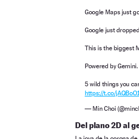
Google Maps just g
Google just droppe
This is the biggest
Powered by Gemini. 
5 wild things you can
https://t.co/jAQBoO
— Min Choi (@minc
Del plano 2D al g
La joya de la corona de