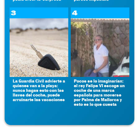
3
4
La Guardia Civil advierte a
Pocos se lo imaginarían:
quienes van a la playa:
el rey Felipe VI escoge un
nunca hagas esto con las
coche de una marca
llaves del coche, puede
española para moverse
arruinarte las vacaciones
por Palma de Mallorca y
esto es lo que cuesta