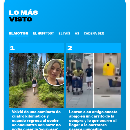
LO MÁS
VISTO
ELMOTOR
EL HUFFPOST
EL PAÍS
AS
CADENA SER
1
2
Volvió de una caminata de
Lanzan a su amigo cuesta
cuatro kilómetros y
abajo en un carrito de la
cuando regresa al coche
compra y lo que ocurre al
se encuentra con esto: no
llegar a la carretera
podía creer la 'sorpresa'
parece imposible