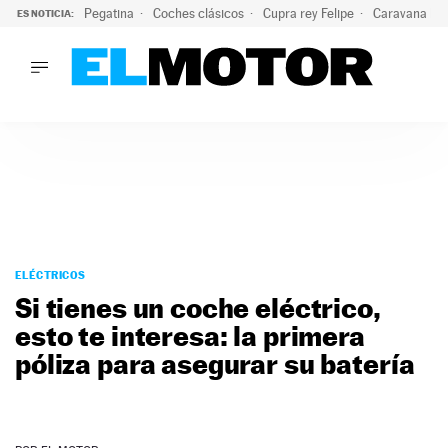
Pegatina
Coches clásicos
Cupra rey Felipe
Caravana lig
ES NOTICIA:
LO ÚLTIMO
¿Conocías esta pegatina de moda?: puede salvar tu coche d
LO ÚLTIMO
¿Conocías esta pegatina de moda?: puede salvar tu coche de
ACTUALIDAD
ELÉCTRICOS
CONDUCIR
PRUEBAS
Saltar
VIRALES
al
ELÉCTRICOS
PODCAST
contenido
Si tienes un coche eléctrico,
MOTOS
esto te interesa: la primera
TECNOLOGÍA
póliza para asegurar su batería
SUPERCOCHES
MOTORTV
PREMIOS
SERVICIOS