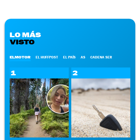
LO MÁS
VISTO
ELMOTOR
EL HUFFPOST
EL PAÍS
AS
CADENA SER
1
2