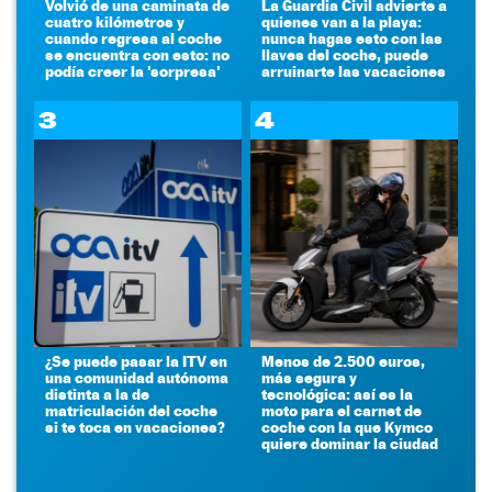
Volvió de una caminata de
La Guardia Civil advierte a
cuatro kilómetros y
quienes van a la playa:
cuando regresa al coche
nunca hagas esto con las
se encuentra con esto: no
llaves del coche, puede
podía creer la 'sorpresa'
arruinarte las vacaciones
3
4
¿Se puede pasar la ITV en
Menos de 2.500 euros,
una comunidad autónoma
más segura y
distinta a la de
tecnológica: así es la
matriculación del coche
moto para el carnet de
si te toca en vacaciones?
coche con la que Kymco
quiere dominar la ciudad