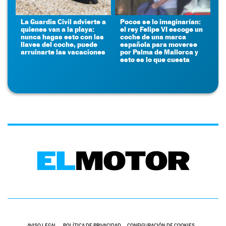
La Guardia Civil advierte a
Pocos se lo imaginarían:
quienes van a la playa:
el rey Felipe VI escoge un
nunca hagas esto con las
coche de una marca
llaves del coche, puede
española para moverse
arruinarte las vacaciones
por Palma de Mallorca y
esto es lo que cuesta
AVISO LEGAL
POLÍTICA DE PRIVACIDAD
CONFIGURACIÓN DE COOKIES