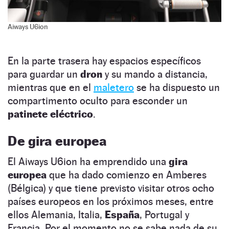
Aiways U6ion
En la parte trasera hay espacios específicos
para guardar un
dron
y su mando a distancia,
mientras que en el
maletero
se ha dispuesto un
compartimento oculto para esconder un
patinete eléctrico
.
De gira europea
El Aiways U6ion ha emprendido una
gira
europea
que ha dado comienzo en Amberes
(Bélgica) y que tiene previsto visitar otros ocho
países europeos en los próximos meses, entre
ellos Alemania, Italia,
España
, Portugal y
Francia. Por el momento no se sabe nada de su