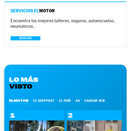
SERVICIOS EL
MOTOR
Encuentra los mejores talleres, seguros, autoescuelas,
neumáticos…
BUSCAR
LO MÁS
VISTO
ELMOTOR
EL HUFFPOST
EL PAÍS
AS
CADENA SER
1
2