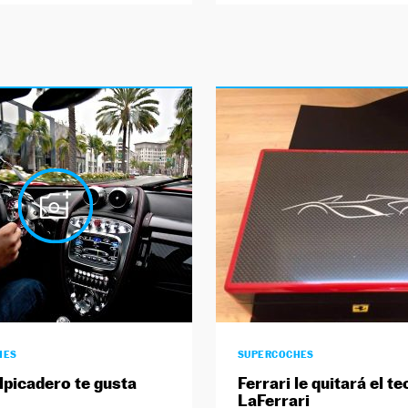
HES
SUPERCOCHES
lpicadero te gusta
Ferrari le quitará el te
LaFerrari