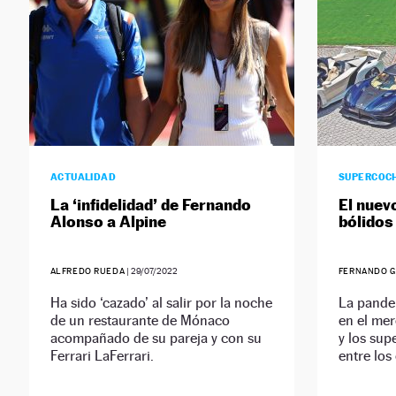
ACTUALIDAD
SUPERCOC
La ‘infidelidad’ de Fernando
El nuev
Alonso a Alpine
bólidos
ALFREDO RUEDA
|
29/07/2022
FERNANDO 
Ha sido ‘cazado’ al salir por la noche
La pandem
de un restaurante de Mónaco
en el mer
acompañado de su pareja y con su
y los sup
Ferrari LaFerrari.
entre lo