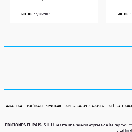
EL MOTOR
|
14/03/2017
EL MOTOR
|
1
AVISO LEGAL
POLÍTICA DE PRIVACIDAD
CONFIGURACIÓN DE COOKIES
POLÍTICA DE COO
EDICIONES EL PAIS, S.L.U.
realiza una reserva expresa de las reproduc
a tal fin