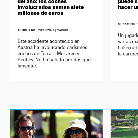
del año: los coches
puede s
involucrados suman siete
hacer u
millones de euros
MIRIAM PRI
ANDREA GIL
|
29/11/2024
| MADRID
Un jugado
Este accidente acontecido en
varios ma
Austria ha involucrado carísimos
LaFerrari
coches de Ferrari, McLaren y
la carroc
Bentley. No ha habido heridos que
lamentar.