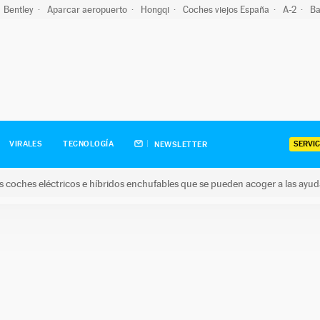
Bentley
Aparcar aeropuerto
Hongqi
Coches viejos España
A-2
Ba
SERVIC
VIRALES
TECNOLOGÍA
NEWSLETTER
s coches eléctricos e híbridos enchufables que se pueden acoger a las ayu
hes eléctricos e híbridos enchufables que se pueden acoger a la