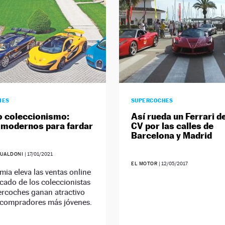
HES
SUPERCOCHES
o coleccionismo:
Así rueda un Ferrari d
 modernos para fardar
CV por las calles de
Barcelona y Madrid
GUALDONI
|
17/01/2021
EL MOTOR
|
12/05/2017
ia eleva las ventas online
cado de los coleccionistas
ercoches ganan atractivo
s compradores más jóvenes.