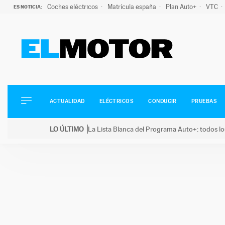
Coches eléctricos
Matrícula españa
Plan Auto+
VTC
ES NOTICIA:
ACTUALIDAD
ELÉCTRICOS
CONDUCIR
ACTUALIDAD
ELÉCTRICOS
CONDUCIR
PRUEBAS
PRUEBAS
Saltar
VIRALES
LO ÚLTIMO
La Lista Blanca del Programa Auto+: todos lo
al
PODCAST
LO ÚLTIMO
La Lista Blanca del Programa Auto+: todos los coc
contenido
MOTOS
TECNOLOGÍA
SUPERCOCHES
MOTORTV
PREMIOS
SERVICIOS