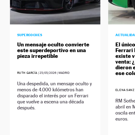
SUPERCOCHES
ACTUALID
Un mensaje oculto convierte
El únic
este superdeportivo en una
Ferrari
pieza irrepetible
existe v
venta: 
dieron e
ese col
RUTH GARCÍA
|
25/05/2026
| MADRID
Una despedida, un mensaje oculto y
menos de 4.000 kilómetros han
ELENA SANZ
disparado el interés por un Ferrari
RM Sotheb
que vuelve a escena una década
abril en 
después.
oscila en
euros.