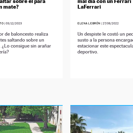
altar sobre él para
mal día con un Ferrari
n mate?
LaFerrari
ETO
|
03/12/2023
ELENA LEBRÓN
|
27/08/2022
r de baloncesto realiza
Un despiste le costó un p
tes saltando sobre un
susto a la persona encarg
. ¿Lo consigue sin arañar
estacionar este espectacul
ería?
deportivo.