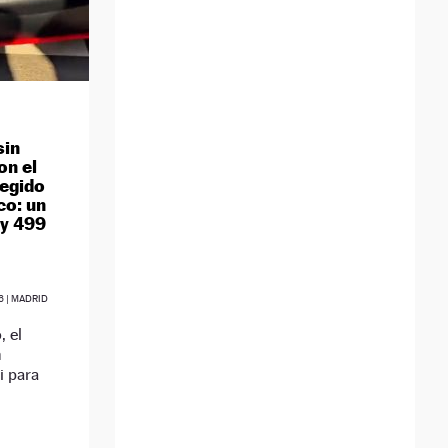
sin
on el
legido
co: un
ay 499
6
| MADRID
, el
n
i para