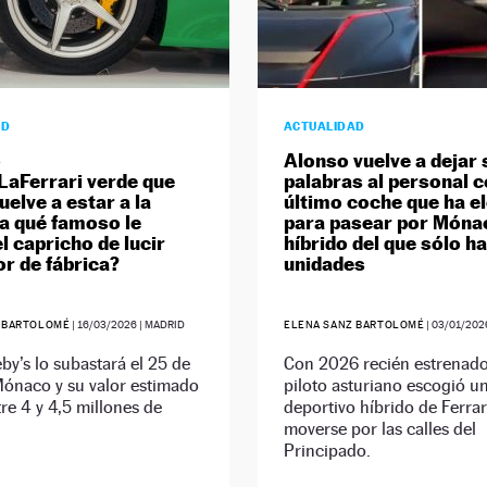
AD
ACTUALIDAD
o
Alonso vuelve a dejar 
 LaFerrari verde que
palabras al personal c
uelve a estar a la
último coche que ha e
¿a qué famoso le
para pasear por Móna
l capricho de lucir
híbrido del que sólo h
or de fábrica?
unidades
 BARTOLOMÉ
|
16/03/2026
| MADRID
ELENA SANZ BARTOLOMÉ
|
03/01/202
y’s lo subastará el 25 de
Con 2026 recién estrenado
Mónaco y su valor estimado
piloto asturiano escogió u
tre 4 y 4,5 millones de
deportivo híbrido de Ferrar
moverse por las calles del
Principado.