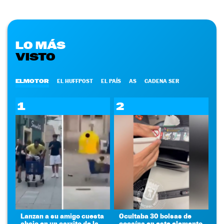
LO MÁS
VISTO
ELMOTOR
EL HUFFPOST
EL PAÍS
AS
CADENA SER
1
2
Lanzan a su amigo cuesta
Ocultaba 30 bolsas de
abajo en un carrito de la
cocaína en este elemento