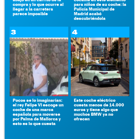
compra y lo que ocurre al
para niños de su coche: la
llegar a la carretera
Policía Municipal de
parece imposible
Madrid acabó
descubriéndola
3
4
Pocos se lo imaginarían:
Este coche eléctrico
el rey Felipe VI escoge un
cuesta menos de 14.000
coche de una marca
euros y tiene algo que
española para moverse
muchos BMW ya no
por Palma de Mallorca y
ofrecen
esto es lo que cuesta