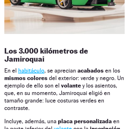
Los 3.000 kilómetros de
Jamiroquai
En el
habitáculo
, se aprecian
acabados
en los
mismos colores
del exterior: verde y negro. Un
ejemplo de ello son el
volante
y los
asientos,
que, en su momento, Jamiroquai eligió en
tamaño grande: luce costuras verdes en
contraste.
Incluye, además, una
placa personalizada
en
la parte inferior del
volante
con la
inscripción