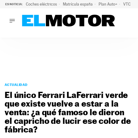
Coches eléctricos
Matrícula españa
Plan Auto+
VTC
ES NOTICIA:
LO ÚLTIMO
La Lista Blanca del Programa Auto+: todos los coches eléct
LO ÚLTIMO
La Lista Blanca del Programa Auto+: todos los coches eléctr
ACTUALIDAD
ELÉCTRICOS
CONDUCIR
PRUEBAS
Saltar
VIRALES
al
ACTUALIDAD
PODCAST
contenido
El único Ferrari LaFerrari verde
MOTOS
que existe vuelve a estar a la
TECNOLOGÍA
venta: ¿a qué famoso le dieron
SUPERCOCHES
MOTORTV
el capricho de lucir ese color de
PREMIOS
fábrica?
SERVICIOS