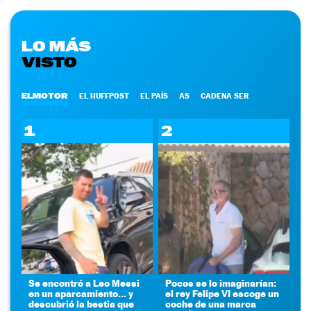
LO MÁS
VISTO
ELMOTOR
EL HUFFPOST
EL PAÍS
AS
CADENA SER
1
2
Se encontró a Leo Messi
Pocos se lo imaginarían:
en un aparcamiento... y
el rey Felipe VI escoge un
descubrió la bestia que
coche de una marca