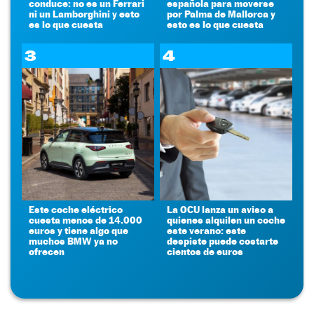
conduce: no es un Ferrari
española para moverse
ni un Lamborghini y esto
por Palma de Mallorca y
es lo que cuesta
esto es lo que cuesta
3
4
Este coche eléctrico
La OCU lanza un aviso a
cuesta menos de 14.000
quienes alquilen un coche
euros y tiene algo que
este verano: este
muchos BMW ya no
despiste puede costarte
ofrecen
cientos de euros