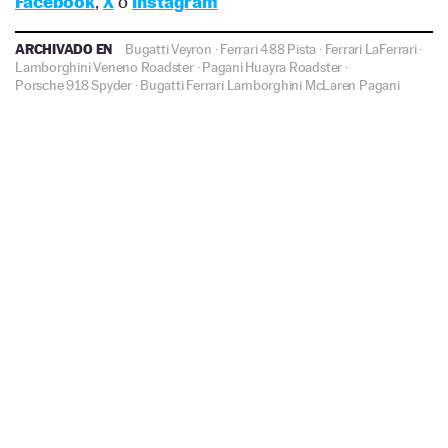
Facebook
,
X
o
Instagram
ARCHIVADO EN
Bugatti Veyron
·
Ferrari 488 Pista
·
Ferrari LaFerrari
·
Lamborghini Veneno Roadster
·
Pagani Huayra Roadster
·
Porsche 918 Spyder
·
Bugatti
Ferrari
Lamborghini
McLaren
Pagani