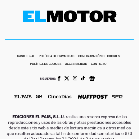
AVISO LEGAL
POLÍTICA DE PRIVACIDAD
CONFIGURACIÓN DE COOKIES
POLÍTICA DE COOKIES
ACCESIBILIDAD
CONTACTO
SÍGUENOS:
EDICIONES EL PAIS, S.L.U.
realiza una reserva expresa de las
reproducciones y usos de las obras y otras prestaciones accesibles
desde este sitio web a medios de lectura mecánica u otros medios
que resulten adecuados a tal fin de conformidad con el artículo 67.3
del Real Decreto-ley 24/2021, de 2 de noviembre.