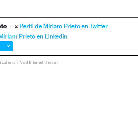
eto
Perfil de Miriam Prieto en Twitter
 Miriam Prieto en Linkedin
i LaFerrari
Viral Internet
Ferrari
·
·