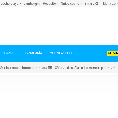
 coche playa
Lamborghini Revuelto
Niños coche
Smart #2
Multa con
SERVIC
VIRALES
TECNOLOGÍA
NEWSLETTER
V eléctricos chinos con hasta 551 CV que desafían a las marcas prémium
tricos chinos con hasta 551 CV que desafían a las marcas prém