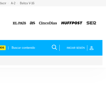
ducir
A-2
Baliza V-16
IOS
INICIAR SESIÓN
ium