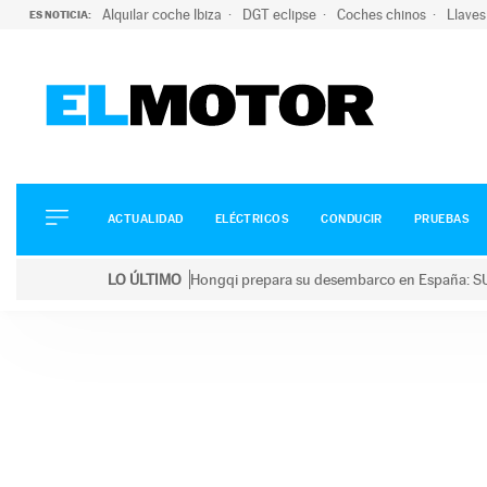
Alquilar coche Ibiza
DGT eclipse
Coches chinos
Llaves
ES NOTICIA:
ACTUALIDAD
ELÉCTRICOS
CONDUCIR
ACTUALIDAD
ELÉCTRICOS
CONDUCIR
PRUEBAS
PRUEBAS
Saltar
VIRALES
LO ÚLTIMO
Hongqi prepara su desembarco en España: SU
al
PODCAST
LO ÚLTIMO
Hongqi prepara su desembarco en España: SUV eléc
contenido
MOTOS
TECNOLOGÍA
SUPERCOCHES
MOTORTV
PREMIOS
SERVICIOS