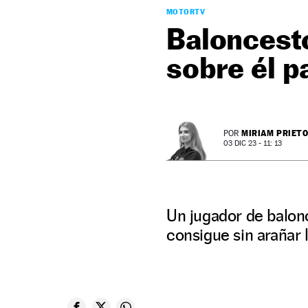
MOTORTV
Baloncesto
sobre él p
MIRIAM PRIET
POR
03 DIC 23 - 11: 13
Un jugador de balonc
consigue sin arañar 