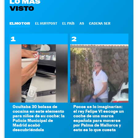
LO MÁS
VISTO
ELMOTOR
EL HUFFPOST
EL PAÍS
AS
CADENA SER
1
2
Ocultaba 30 bolsas de
Pocos se lo imaginarían:
cocaína en este elemento
el rey Felipe VI escoge un
para niños de su coche: la
coche de una marca
Policía Municipal de
española para moverse
Madrid acabó
por Palma de Mallorca y
descubriéndola
esto es lo que cuesta