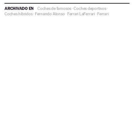
ARCHIVADO EN
Coches de famosos
·
Coches deportivos
·
Coches híbridos
·
Fernando Alonso
·
Ferrari LaFerrari
·
Ferrari