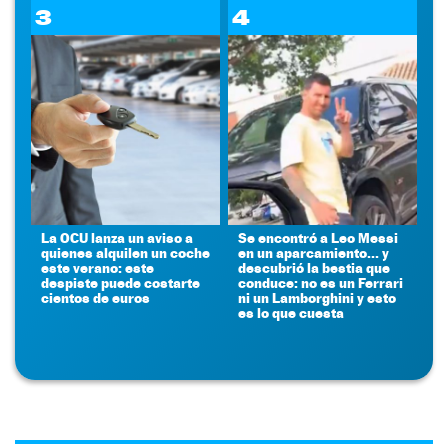
3
4
La OCU lanza un aviso a
Se encontró a Leo Messi
quienes alquilen un coche
en un aparcamiento... y
este verano: este
descubrió la bestia que
despiste puede costarte
conduce: no es un Ferrari
cientos de euros
ni un Lamborghini y esto
es lo que cuesta