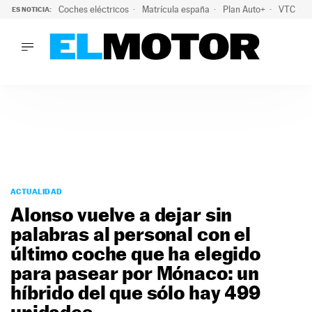
Coches eléctricos
Matrícula españa
Plan Auto+
VTC
ES NOTICIA:
LO ÚLTIMO
La Lista Blanca del Programa Auto+: todos los coches eléct
LO ÚLTIMO
La Lista Blanca del Programa Auto+: todos los coches eléctr
ACTUALIDAD
ELÉCTRICOS
CONDUCIR
PRUEBAS
Saltar
VIRALES
al
ACTUALIDAD
PODCAST
contenido
Alonso vuelve a dejar sin
MOTOS
palabras al personal con el
TECNOLOGÍA
último coche que ha elegido
SUPERCOCHES
MOTORTV
para pasear por Mónaco: un
PREMIOS
híbrido del que sólo hay 499
SERVICIOS
unidades