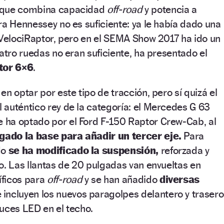
 que combina capacidad
off-road
y potencia a
ra Hennessey no es suficiente: ya le había dado una
 VelociRaptor, pero en el SEMA Show 2017 ha ido un
uatro ruedas no eran suficiente, ha presentado el
tor 6×6
.
n optar por este tipo de tracción, pero sí quizá el
auténtico rey de la categoría: el Mercedes G 63
ha optado por el Ford F-150 Raptor Crew-Cab, al
rgado la base para añadir un tercer eje.
Para
do
se ha modificado la suspensión,
reforzada y
o. Las llantas de 20 pulgadas van envueltas en
ficos para
off-road
y se han añadido
diversas
 incluyen los nuevos paragolpes delantero y trasero
uces LED en el techo.