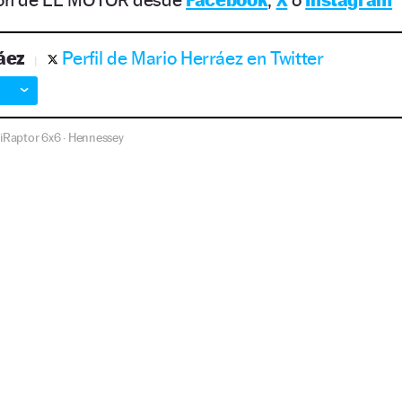
áez
Perfil de Mario Herráez en Twitter
iRaptor 6x6
Hennessey
·