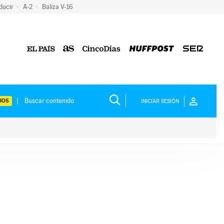
ducir
A-2
Baliza V-16
IOS
INICIAR SESIÓN
ium