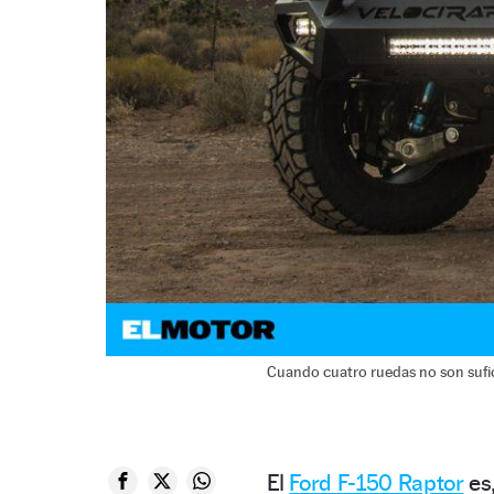
Cuando cuatro ruedas no son sufic
El
Ford F-150 Raptor
es,