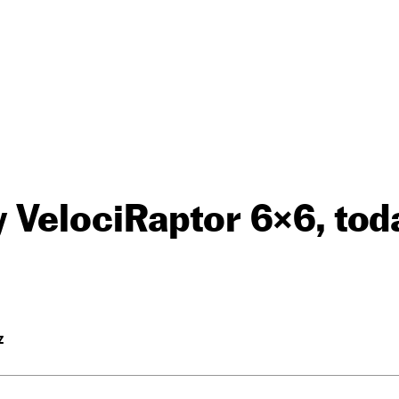
 VelociRaptor 6×6, tod
Z