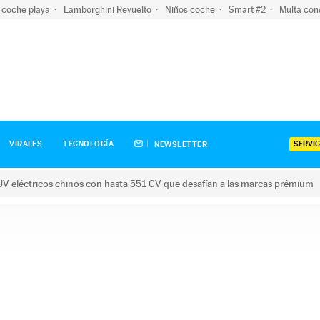
 coche playa
Lamborghini Revuelto
Niños coche
Smart #2
Multa con
SERVIC
VIRALES
TECNOLOGÍA
NEWSLETTER
V eléctricos chinos con hasta 551 CV que desafían a las marcas prémium
tricos chinos con hasta 551 CV que desafían a las marcas prém