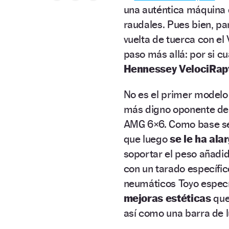
una auténtica máquina
raudales. Pues bien, pa
vuelta de tuerca con el
paso más allá: por si c
Hennessey VelociRap
No es el primer modelo e
más digno oponente del 
AMG 6×6. Como base se 
que luego
se le ha ala
soportar el peso añadi
con un tarado específic
neumáticos Toyo especí
mejoras estéticas
que
así como una barra de l