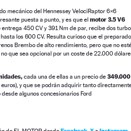
ado mecánico del Hennessey VelociRaptor 6×6
resante puesta a punto, y es que el
motor 3.5 V6
 entrega 450 CV y 391 Nm de par, recibe dos turb
 hasta los 600 CV. Resulta curioso que el preparado
frenos Brembo de alto rendimiento, pero que no est
 si no que sea opcional por un coste de 22.000 dólare
nidades,
cada una de ellas a un precio de
349.000
euros), y que se podrán adquirir tanto directament
desde algunos concesionarios Ford
ción de EL MOTOR desde
Facebook
,
X
o
Instagram