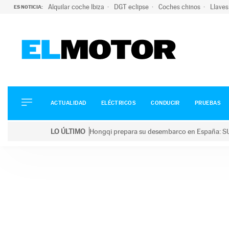
Alquilar coche Ibiza
DGT eclipse
Coches chinos
Llaves
ES NOTICIA:
ACTUALIDAD
ELÉCTRICOS
CONDUCIR
ACTUALIDAD
ELÉCTRICOS
CONDUCIR
PRUEBAS
PRUEBAS
Saltar
VIRALES
LO ÚLTIMO
Hongqi prepara su desembarco en España: SU
al
PODCAST
LO ÚLTIMO
Hongqi prepara su desembarco en España: SUV eléc
contenido
MOTOS
TECNOLOGÍA
SUPERCOCHES
MOTORTV
PREMIOS
SERVICIOS