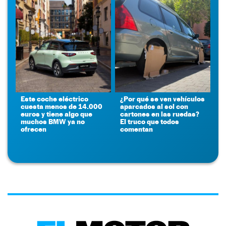
Este coche eléctrico
¿Por qué se ven vehículos
cuesta menos de 14.000
aparcados al sol con
euros y tiene algo que
cartones en las ruedas?
muchos BMW ya no
El truco que todos
ofrecen
comentan