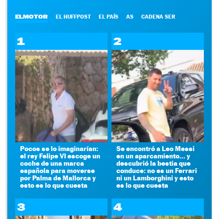
ELMOTOR
EL HUFFPOST
EL PAÍS
AS
CADENA SER
1
2
Pocos se lo imaginarían:
Se encontró a Leo Messi
el rey Felipe VI escoge un
en un aparcamiento... y
coche de una marca
descubrió la bestia que
española para moverse
conduce: no es un Ferrari
por Palma de Mallorca y
ni un Lamborghini y esto
esto es lo que cuesta
es lo que cuesta
3
4