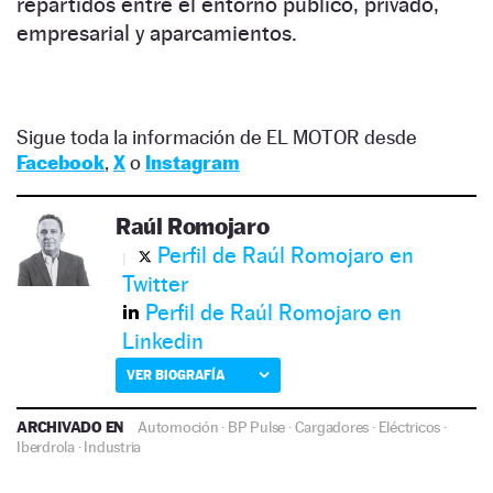
repartidos entre el entorno público, privado,
empresarial y aparcamientos.
Sigue toda la información de EL MOTOR desde
Facebook
,
X
o
Instagram
Raúl Romojaro
Perfil de Raúl Romojaro en
Twitter
Perfil de Raúl Romojaro en
Linkedin
VER BIOGRAFÍA
ARCHIVADO EN
Automoción
·
BP Pulse
·
Cargadores
·
Eléctricos
·
Iberdrola
·
Industria