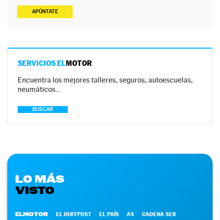
APÚNTATE
SERVICIOS EL
MOTOR
Encuentra los mejores talleres, seguros, autoescuelas,
neumáticos…
BUSCAR
LO MÁS
VISTO
ELMOTOR
EL HUFFPOST
EL PAÍS
AS
CADENA SER