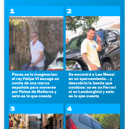
1
2
Pocos se lo imaginarían:
Se encontró a Leo Messi
el rey Felipe VI escoge un
en un aparcamiento... y
coche de una marca
descubrió la bestia que
española para moverse
conduce: no es un Ferrari
por Palma de Mallorca y
ni un Lamborghini y esto
esto es lo que cuesta
es lo que cuesta
3
4