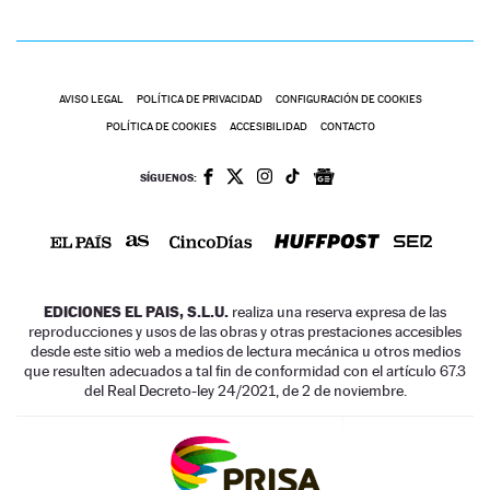
AVISO LEGAL
POLÍTICA DE PRIVACIDAD
CONFIGURACIÓN DE COOKIES
POLÍTICA DE COOKIES
ACCESIBILIDAD
CONTACTO
SÍGUENOS:
EDICIONES EL PAIS, S.L.U.
realiza una reserva expresa de las
reproducciones y usos de las obras y otras prestaciones accesibles
desde este sitio web a medios de lectura mecánica u otros medios
que resulten adecuados a tal fin de conformidad con el artículo 67.3
del Real Decreto-ley 24/2021, de 2 de noviembre.