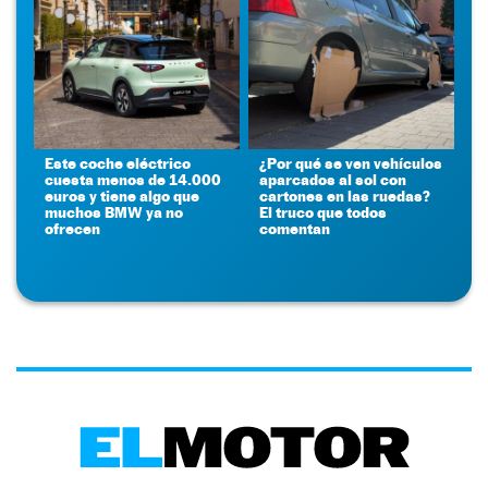
Este coche eléctrico
¿Por qué se ven vehículos
cuesta menos de 14.000
aparcados al sol con
euros y tiene algo que
cartones en las ruedas?
muchos BMW ya no
El truco que todos
ofrecen
comentan