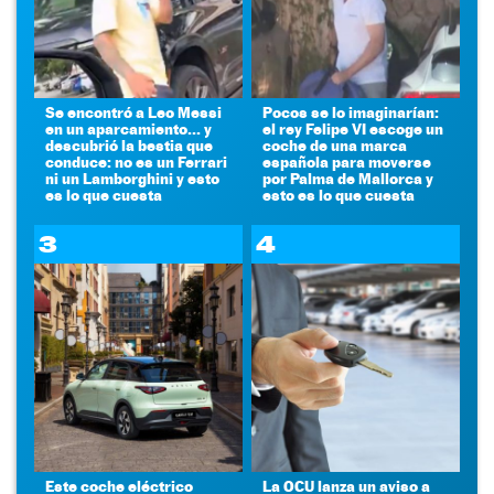
Se encontró a Leo Messi
Pocos se lo imaginarían:
en un aparcamiento... y
el rey Felipe VI escoge un
descubrió la bestia que
coche de una marca
conduce: no es un Ferrari
española para moverse
ni un Lamborghini y esto
por Palma de Mallorca y
es lo que cuesta
esto es lo que cuesta
3
4
Este coche eléctrico
La OCU lanza un aviso a