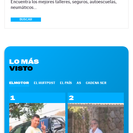
Encuentra los mejores talleres, seguros, autoescuelas,
neumáticos…
BUSCAR
LO MÁS
VISTO
ELMOTOR
EL HUFFPOST
EL PAÍS
AS
CADENA SER
1
2