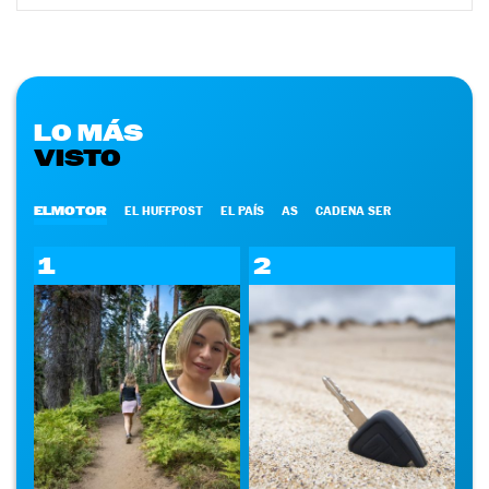
LO MÁS
VISTO
ELMOTOR
EL HUFFPOST
EL PAÍS
AS
CADENA SER
1
2