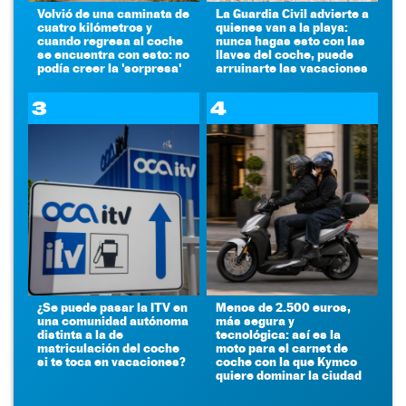
Volvió de una caminata de
La Guardia Civil advierte a
cuatro kilómetros y
quienes van a la playa:
cuando regresa al coche
nunca hagas esto con las
se encuentra con esto: no
llaves del coche, puede
podía creer la 'sorpresa'
arruinarte las vacaciones
3
4
¿Se puede pasar la ITV en
Menos de 2.500 euros,
una comunidad autónoma
más segura y
distinta a la de
tecnológica: así es la
matriculación del coche
moto para el carnet de
si te toca en vacaciones?
coche con la que Kymco
quiere dominar la ciudad