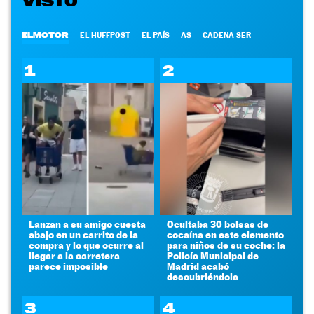
VISTO
ELMOTOR
EL HUFFPOST
EL PAÍS
AS
CADENA SER
1
2
Lanzan a su amigo cuesta
Ocultaba 30 bolsas de
abajo en un carrito de la
cocaína en este elemento
compra y lo que ocurre al
para niños de su coche: la
llegar a la carretera
Policía Municipal de
parece imposible
Madrid acabó
descubriéndola
3
4