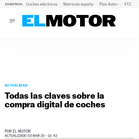
Coches eléctricos
Matrícula españa
Plan Auto+
VTC
ES NOTICIA:
LO ÚLTIMO
La Lista Blanca del Programa Auto+: todos los coches eléct
LO ÚLTIMO
La Lista Blanca del Programa Auto+: todos los coches eléctr
ACTUALIDAD
ELÉCTRICOS
CONDUCIR
PRUEBAS
Saltar
VIRALES
al
ACTUALIDAD
PODCAST
contenido
Todas las claves sobre la
MOTOS
compra digital de coches
TECNOLOGÍA
SUPERCOCHES
MOTORTV
PREMIOS
POR
EL MOTOR
SERVICIOS
ACTUALIZADO 03 MAR 20 - 13: 42