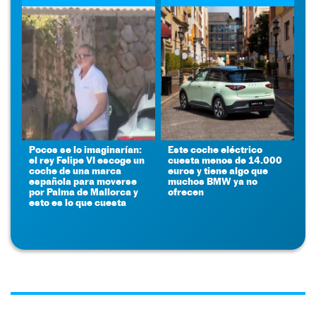
Pocos se lo imaginarían:
Este coche eléctrico
el rey Felipe VI escoge un
cuesta menos de 14.000
coche de una marca
euros y tiene algo que
española para moverse
muchos BMW ya no
por Palma de Mallorca y
ofrecen
esto es lo que cuesta