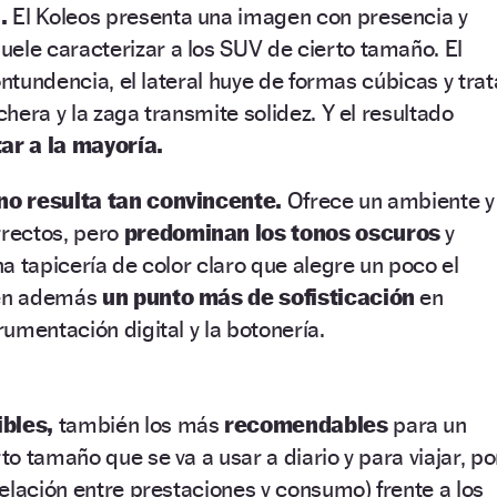
.
El Koleos presenta una imagen con presencia y
uele caracterizar a los SUV de cierto tamaño. El
ontundencia, el lateral huye de formas cúbicas y trat
hera y la zaga transmite solidez. Y el resultado
ar a la mayoría.
no resulta tan convincente.
Ofrece un ambiente y
rectos, pero
predominan los tonos oscuros
y
a tapicería de color claro que alegre un poco el
ien además
un punto más de sofisticación
en
umentación digital y la botonería.
ibles,
también los más
recomendables
para un
erto tamaño q
ue se va a usar a diario y para viajar
, po
elación entre prestaciones y consumo) frente a los