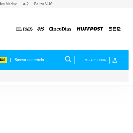
des Madrid
A-2
Baliza V-16
IOS
INICIAR SESIÓN