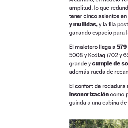
amplitud, lo que redun
tener cinco asientos en
y mullidas,
y la fila po
ganando espacio para l
El maletero llega a
579 
5008 y
Kodiaq (
702 y 65
grande y
cumple de so
además rueda de recam
El confort de rodadura 
insonorización
como po
guinda a una cabina de