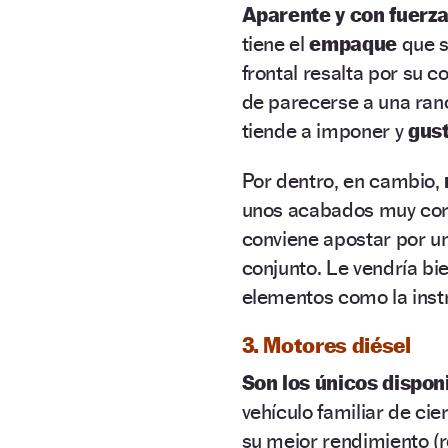
Aparente y con fuerza
tiene el
empaque
que s
frontal resalta por su c
de parecerse a una ranc
tiende a imponer y
gust
Por dentro, en cambio,
unos acabados muy cor
conviene apostar por un
conjunto. Le vendría b
elementos como la instr
3. Motores diésel
Son los únicos dispon
vehículo familiar de ci
su mejor rendimiento (r