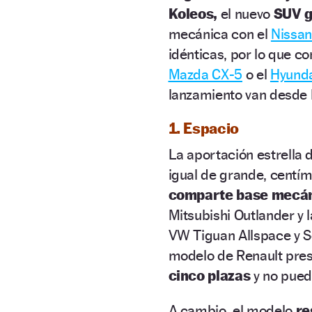
Koleos,
el nuevo
SUV g
mecánica con el
Nissan
idénticas, por lo que c
Mazda CX-5
o el
Hyunda
lanzamiento van desde l
1. Espacio
La
aportación estrella 
igual de grande, centí
comparte base mecán
Mitsubishi
Outlander
y 
VW
Tiguan
Allspace
y
S
modelo de Renault pres
cinco plazas
y no puede
A cambio, el modelo
re