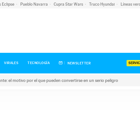
s Eclipse
Pueblo Navarra
Cupra Star Wars
Truco Hyundai
Líneas ver
SERVIC
VIRALES
TECNOLOGÍA
NEWSLETTER
olante: el motivo por el que pueden convertirse en un serio peligro
e: el motivo por el que pueden convertirse en un serio peligro