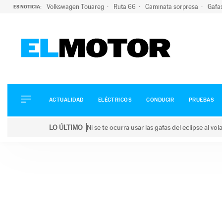
Volkswagen Touareg
Ruta 66
Caminata sorpresa
Gafa
ES NOTICIA:
ACTUALIDAD
ELÉCTRICOS
CONDUCIR
ACTUALIDAD
ELÉCTRICOS
CONDUCIR
PRUEBAS
PRUEBAS
Saltar
VIRALES
LO ÚLTIMO
Ni se te ocurra usar las gafas del eclipse al v
al
PODCAST
LO ÚLTIMO
Ni se te ocurra usar las gafas del eclipse al volant
contenido
MOTOS
TECNOLOGÍA
SUPERCOCHES
MOTORTV
PREMIOS
SERVICIOS