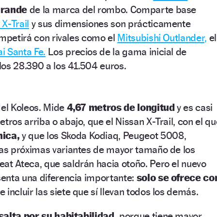
rande
de la marca del rombo. Comparte base
 X-Trail
y sus dimensiones son prácticamente
ompetirá con rivales como el
Mitsubishi Outlander,
el
i Santa Fe.
Los precios de la gama inicial de
os 28.390 a los 41.504 euros.
del
Koleos
. Mide
4,67 metros de longitud
y es casi
metro
s
arriba o abajo,
que el Nissan X-
T
rail
, con el q
ica,
y
que los
Skoda
Kodiaq
, Peugeot 5008,
las próximas variantes de mayor tamaño de los
eat
Ateca
, que saldrán hacia otoño. Pero el nuevo
enta una diferencia
i
mpor
tante:
solo se ofrece co
 incluir las siete que sí llevan todos los demás.
salta por su habitabilidad,
porque tiene mayor