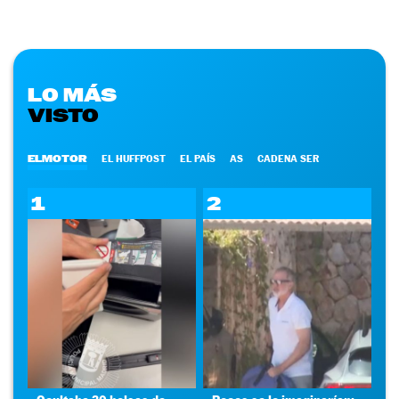
LO MÁS
VISTO
ELMOTOR
EL HUFFPOST
EL PAÍS
AS
CADENA SER
1
2