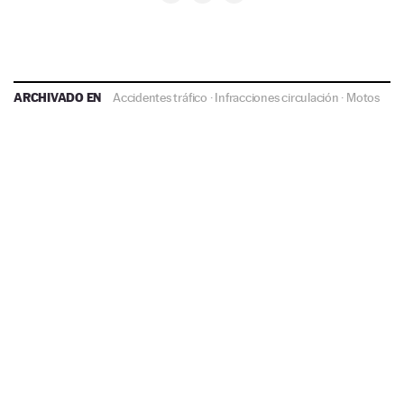
ARCHIVADO EN
Accidentes tráfico
·
Infracciones circulación
·
Motos