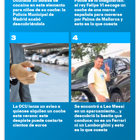
Ocultaba 30 bolsas de
Pocos se lo imaginarían:
cocaína en este elemento
el rey Felipe VI escoge un
para niños de su coche: la
coche de una marca
Policía Municipal de
española para moverse
Madrid acabó
por Palma de Mallorca y
descubriéndola
esto es lo que cuesta
3
4
La OCU lanza un aviso a
Se encontró a Leo Messi
quienes alquilen un coche
en un aparcamiento... y
este verano: este
descubrió la bestia que
despiste puede costarte
conduce: no es un Ferrari
cientos de euros
ni un Lamborghini y esto
es lo que cuesta