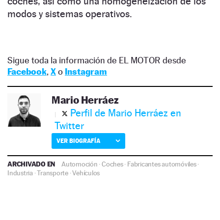
coches, así como una homogeneización de los
modos y sistemas operativos.
Sigue toda la información de EL MOTOR desde
Facebook
,
X
o
Instagram
Mario Herráez
Perfil de Mario Herráez en
Twitter
VER BIOGRAFÍA
ARCHIVADO EN
Automoción
·
Coches
·
Fabricantes automóviles
·
Industria
·
Transporte
·
Vehículos