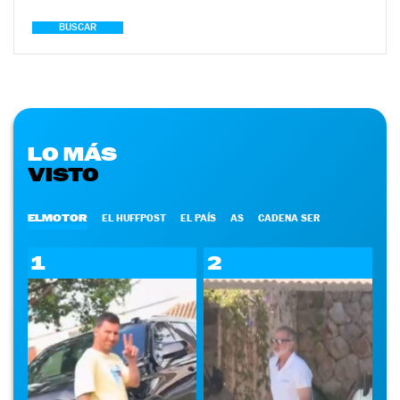
BUSCAR
LO MÁS
VISTO
ELMOTOR
EL HUFFPOST
EL PAÍS
AS
CADENA SER
1
2