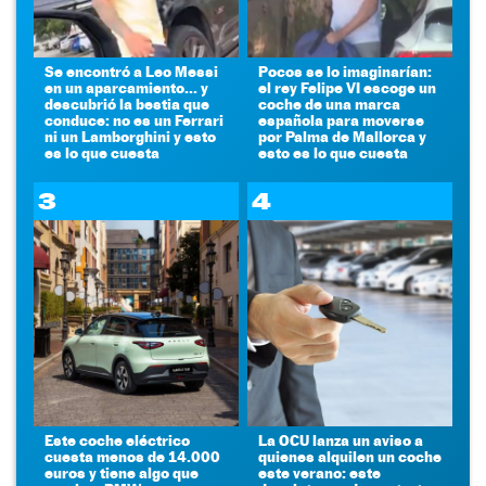
Se encontró a Leo Messi
Pocos se lo imaginarían:
en un aparcamiento... y
el rey Felipe VI escoge un
descubrió la bestia que
coche de una marca
conduce: no es un Ferrari
española para moverse
ni un Lamborghini y esto
por Palma de Mallorca y
es lo que cuesta
esto es lo que cuesta
3
4
Este coche eléctrico
La OCU lanza un aviso a
cuesta menos de 14.000
quienes alquilen un coche
euros y tiene algo que
este verano: este