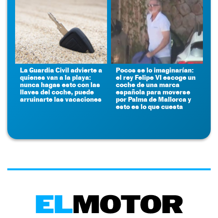
La Guardia Civil advierte a
Pocos se lo imaginarían:
quienes van a la playa:
el rey Felipe VI escoge un
nunca hagas esto con las
coche de una marca
llaves del coche, puede
española para moverse
arruinarte las vacaciones
por Palma de Mallorca y
esto es lo que cuesta