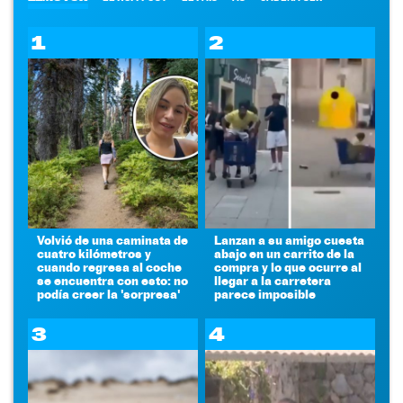
1
2
Volvió de una caminata de
Lanzan a su amigo cuesta
cuatro kilómetros y
abajo en un carrito de la
cuando regresa al coche
compra y lo que ocurre al
se encuentra con esto: no
llegar a la carretera
podía creer la 'sorpresa'
parece imposible
3
4