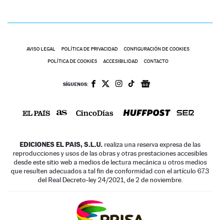
AVISO LEGAL
POLÍTICA DE PRIVACIDAD
CONFIGURACIÓN DE COOKIES
POLÍTICA DE COOKIES
ACCESIBILIDAD
CONTACTO
SÍGUENOS:
EDICIONES EL PAIS, S.L.U.
realiza una reserva expresa de las
reproducciones y usos de las obras y otras prestaciones accesibles
desde este sitio web a medios de lectura mecánica u otros medios
que resulten adecuados a tal fin de conformidad con el artículo 67.3
del Real Decreto-ley 24/2021, de 2 de noviembre.