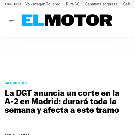
Volkswagen Touareg
Ruta 66
Caminata sorpresa
Gafas 
ES NOTICIA:
LO ÚLTIMO
Ni se te ocurra usar las gafas del eclipse al volante: el moti
LO ÚLTIMO
Ni se te ocurra usar las gafas del eclipse al volante: el motiv
ACTUALIDAD
ELÉCTRICOS
CONDUCIR
PRUEBAS
Saltar
VIRALES
al
ACTUALIDAD
PODCAST
contenido
La DGT anuncia un corte en la
MOTOS
A-2 en Madrid: durará toda la
TECNOLOGÍA
semana y afecta a este tramo
SUPERCOCHES
MOTORTV
PREMIOS
SERVICIOS