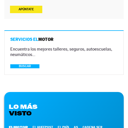
APÚNTATE
SERVICIOS EL
MOTOR
Encuentra los mejores talleres, seguros, autoescuelas,
neumáticos…
BUSCAR
LO MÁS
VISTO
ELMOTOR
EL HUFFPOST
EL PAÍS
AS
CADENA SER